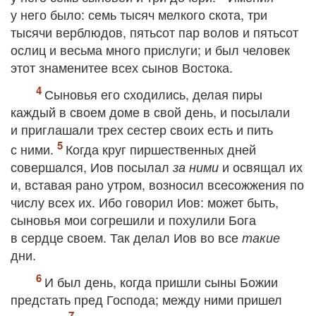
у него было: семь тысяч мелкого скота, три
тысячи верблюдов, пятьсот пар волов и пятьсот
ослиц и весьма много прислуги; и был человек
этот знаменитее всех сынов Востока.
Сыновья его сходились, делая пиры
каждый в своем доме в свой день, и посылали
и приглашали трех сестер своих есть и пить
с ними.
Когда круг пиршественных дней
совершался, Иов посылал
и освящал их
за ними
и, вставая рано утром, возносил всесожжения по
числу всех их. Ибо говорил Иов: может быть,
сыновья мои согрешили и похулили Бога
в сердце своем. Так делал Иов во все
такие
дни.
И был день, когда пришли сыны Божии
предстать пред Господа; между ними пришел