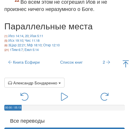
Во всем этом не согрешил Иов и не
произнес ничего неразумного о Боге.
Параллельные места
Иез 14:14
,
20
;
Иак 5:11
Исх 19:10
;
Чис 11:18
3Цар 22:21
;
Мф 18:10
;
Откр 12:10
1Тим 6:7
;
Еккл 5:14
Книга Есфири
Список книг
2
Александр Бондаренко
00:00
/
05:13
Все переводы