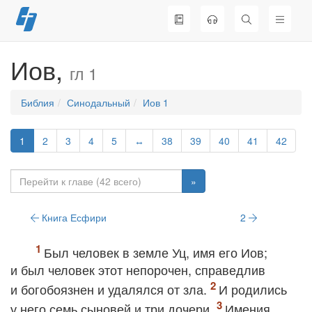
Перейти
к
содержимому
Иов,
гл 1
Библия
Синодальный
Иов 1
1
2
3
4
5
↔
38
39
40
41
42
»
Книга Есфири
2
Был человек в земле Уц, имя его Иов;
и был человек этот непорочен, справедлив
и богобоязнен и удалялся от зла.
И родились
у него семь сыновей и три дочери.
Имения