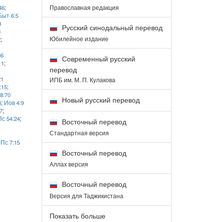
Православная редакция
46
;
Быт 6:5
8
Русский синодальный перевод
3
Юбилейное издание
2
;
36
Современный русский
11
;
перевод
21
ИПБ им. М. П. Кулакова
:15
;
8:70
Новый русский перевод
8
;
Иов 4:9
7
;
Пс 54:24
;
Восточный перевод
Стандартная версия
;
Пс 7:15
Восточный перевод
Аллах версия
Восточный перевод
Версия для Таджикистана
Показать больше