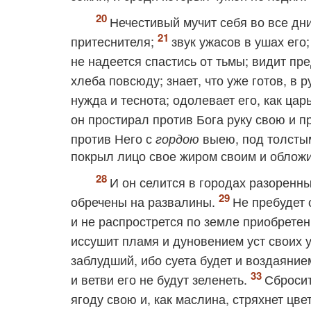
Нечестивый мучит себя во все дни
притеснителя;
звук ужасов в ушах его
не надеется спастись от тьмы; видит пр
хлеба повсюду; знает, что уже готов, в р
нужда и теснота; одолевает его, как цар
он простирал против Бога руку свою и 
против Него с
выею, под толсты
гордою
покрыл лицо свое жиром своим и обложи
И он селится в городах разоренны
обречены на развалины.
Не пребудет 
и не распрострется по земле приобретен
иссушит пламя и дуновением уст своих у
заблудший, ибо суета будет и воздаяние
и ветви его не будут зеленеть.
Сбросит
ягоду свою и, как маслина, стряхнет цве