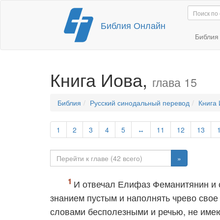
Перейти
Библия Онлайн
к
содержимому
Библи
Книга Иова,
глава 15
Библия
Русский синодальный перевод
Книга 
1
2
3
4
5
↔
11
12
13
»
И отвечал Елифаз Феманитянин и 
знанием пустым и наполнять чрево сво
словами бесполезными и речью, не им