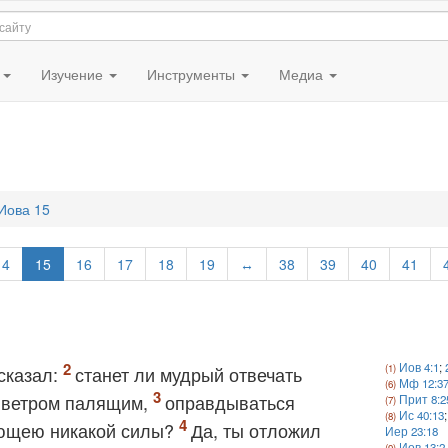
я
Изучение
Инструменты
Медиа
Иова 15
14
15
16
17
18
19
↔
38
39
40
41
Иов 4:1
;
сказал:
станет ли мудрый отвечать
Мф 12:3
е ветром палящим,
оправдываться
Прит 8:2
Ис 40:13
;
еющею никакой силы?
Да, ты отложил
Иер 23:18
Иов 13:2