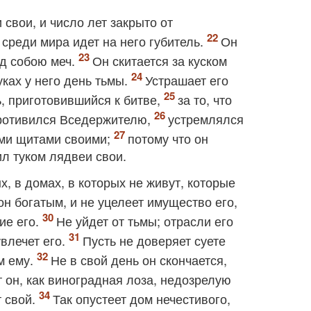
 свои, и число лет закрыто от
; среди мира идет на него губитель.
Он
ед собою меч.
Он скитается за куском
уках у него день тьмы.
Устрашает его
ь, приготовившийся к битве,
за то, что
противился Вседержителю,
устремлялся
ми щитами своими;
потому что он
л туком лядвеи свои.
х, в домах, в которых не живут, которые
он богатым, и не уцелеет имущество его,
ие его.
Не уйдет от тьмы; отрасли его
влечет его.
Пусть не доверяет суете
м ему.
Не в свой день он скончается,
 он, как виноградная лоза, недозрелую
т свой.
Так опустеет дом нечестивого,