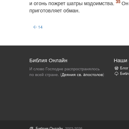
и огонь пожрет шатры мздоимства.
Он
приготовляет обман.
14
Библия Онлайн
Наши 
Блог
И слово Господне распространялось
Библ
по всей стране. (
Деяния св. aпостолов
)
Библия Онлайн
, 2003-2026.