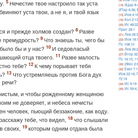
гу.
Нечестие твое настроило так уста
3Цар 8:
2Пар 6:36
;
бвиняют уста твои, а не я, и твой язык
Иов 4:1
Кол 2:1
Ис 48:2
Прит 28:1
ся и прежде холмов создан?
Разве
Лев 26:
бе премудрость?
Что знаешь ты, чего бы
Иов 18:
Пс 108:10
 было бы и у нас?
И седовласый
Лев 26:
Втор 32
ышающий отца твоего.
Разве малость
Пс 16:10
;
11
2Фес 2:
стно тебе?
К чему порывает тебя
Еккл 7:1
шь?
Что устремляешь против Бога дух
Иов 22:16
;
72:19
 речи?
Ис 9:19
Ис 59:4
у чистым, и чтобы рожденному женщиною
воим не доверяет, и небеса нечисты
ен человек, пьющий беззаконие, как воду.
расскажу тебе, что видел,
что слышали
в своих,
которым одним отдана была