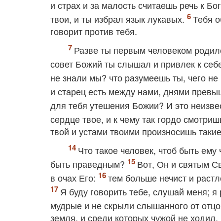
и страх и за малость считаешь речь к Бо
твои, и ты избрал язык лукавых.
Тебя о
говорит против тебя.
Разве ты первым человеком родил
совет Божий ты слышал и привлек к се
не знали мы? что разумеешь ты, чего не
и старец есть между нами, днями прев
для тебя утешения Божии? И это неизве
сердце твое, и к чему так гордо смотри
твой и устами твоими произносишь такие
Что такое человек, чтоб быть ем
быть праведным?
Вот, Он и святым С
в очах Его:
тем больше нечист и растл
Я буду говорить тебе, слушай меня; я 
мудрые и не скрыли слышанного от отцо
земля, и среди которых чужой не ходил.