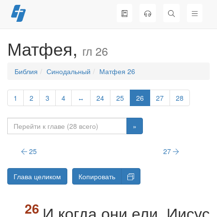
Перейти
к
содержимому
Матфея,
гл 26
Библия
Синодальный
Матфея 26
1
2
3
4
↔
24
25
26
27
28
»
25
27
Глава целиком
Копировать
И когда они ели, Иисус