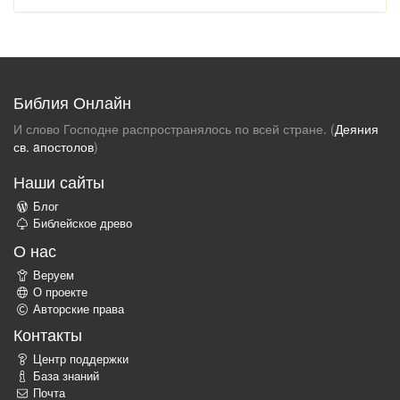
Библия Онлайн
И слово Господне распространялось по всей стране. (
Деяния
св. aпостолов
)
Наши сайты
Блог
Библейское древо
О нас
Веруем
О проекте
Авторские права
Контакты
Центр поддержки
База знаний
Почта