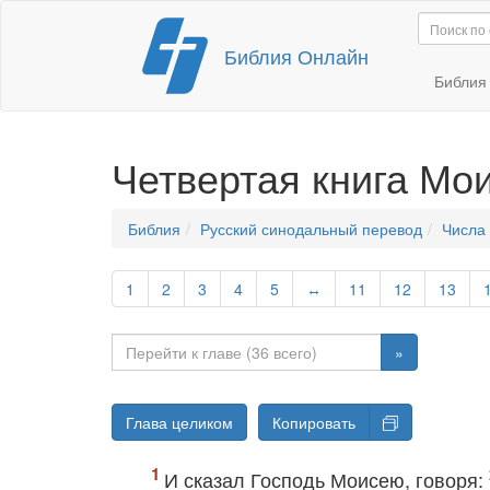
Перейти
Библия Онлайн
к
содержимому
Библи
Четвертая книга Мо
Библия
Русский синодальный перевод
Числа
1
2
3
4
5
↔
11
12
13
»
Глава целиком
Копировать
И сказал Господь Моисею, говоря: