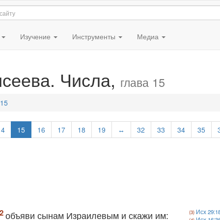
я
Изучение
Инструменты
Медиа
исеева. Числа,
глава 15
 15
14
15
16
17
18
19
↔
32
33
34
35
Исх 29:1
объяви сынам Израилевым и скажи им:
Исх 16:3