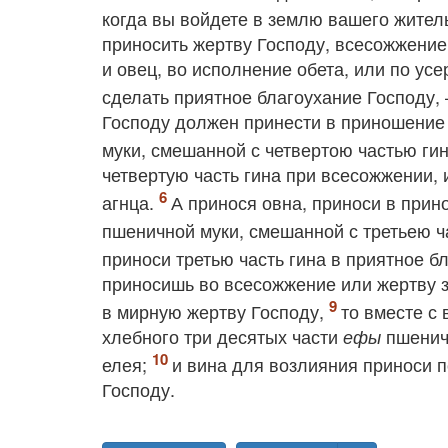
когда вы войдете в землю вашего жител
приносить жертву Господу, всесожжение
и овец, во исполнение обета, или по ус
сделать приятное благоухание Господу
Господу должен принести в приношение
муки, смешанной с четвертою частью ги
четвертую часть гина при всесожжении, 
агнца.
А принося овна, приноси в при
пшеничной муки, смешанной с третьею ч
приноси третью часть гина в приятное б
приносишь во всесожжение или жертву 
в мирную жертву Господу,
то вместе с
хлебного три десятых части
пшенич
ефы
елея;
и вина для возлияния приноси п
Господу.