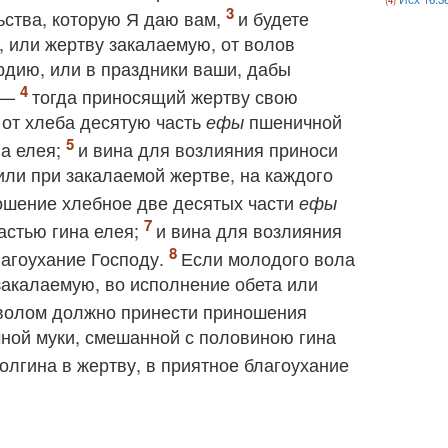
ьства, которую Я даю вам,
и будете
, или жертву закалаемую, от волов
ердию, или в праздники ваши, дабы
, —
тогда приносящий жертву свою
 от хлеба десятую часть
пшеничной
ефы
на елея;
и вина для возлияния приноси
или при закалаемой жертве, на каждого
ношение хлебное две десятых части
ефы
астью гина елея;
и вина для возлияния
лагоухание Господу.
Если молодого вола
закалаемую, во исполнение обета или
 волом должно принести приношения
ной муки, смешанной с половиною гина
олгина в жертву, в приятное благоухание