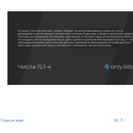
Список книг
16