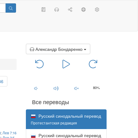
Александр Бондаренко
00:00
/
00:00
36
80%
Все переводы
Русский синодальный перевод
Протестантская редакция
8
;
Лев 7:16
Русский синодальный перевод
6
;
Лев 2:5