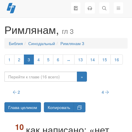
Перейти
к
содержимому
Римлянам,
гл 3
Библия
Синодальный
Римлянам 3
1
2
3
4
5
6
↔
13
14
15
16
»
2
4
Глава целиком
Копировать
как написано: «нет