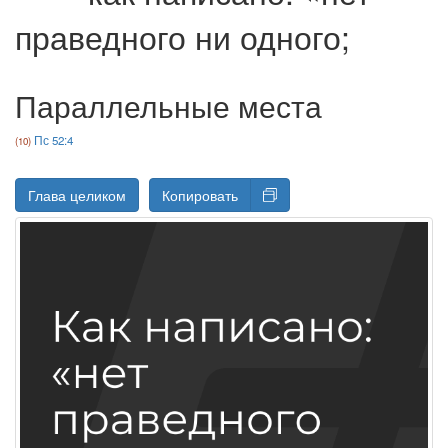
праведного ни одного;
Параллельные места
Пс 52:4
Глава целиком
Копировать