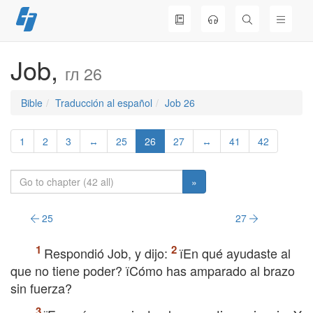
Skip
to
content
Job,
гл 26
Bible
Traducción al español
Job 26
1
2
3
↔
25
26
27
↔
41
42
»
25
27
Respondió Job, y dijo:
їEn qué ayudaste al
que no tiene poder? їCómo has amparado al brazo
sin fuerza?