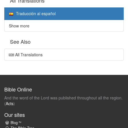
All Translations
Traducción al español
Show more
See Also
All Translations
Bible Online
And the word of the Lord was published throughout all the region.
(
Acts
)
Our sites
ru
Blog