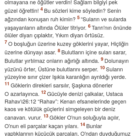
olmayana ne öğütler verdin! Sağlam bilgiyi pek
güzel öğrettin!
Bu sözleri kime söyledin? Senin
ağzından konuşan ruh kimin?
“Suların ve sularda
yaşayanların altında Ölüler titriyor.
Tanrı'nın önünde
ölüler diyarı çıplaktır, Yıkım diyarı örtüsüz.
O boşluğun üzerine kuzey göklerini yayar, Hiçliğin
üzerine dünyayı asar.
Bulutların içine suları sarar,
Bulutlar yırtılmaz onların ağırlığı altında.
Dolunayın
yüzünü örter, Üstüne bulutlarını serper.
Suların
yüzeyine sınır çizer Işıkla karanlığın ayrıldığı yerde.
Göklerin direkleri sarsılır, Şaşkına dönerler
O azarlayınca.
Gücüyle denizi çalkalar, Ustaca
Rahav'ı26:12 “Rahav”: Kenan efsanelerinde geçen
kaos ve kötülük güçlerini simgeleyen bir deniz
canavarı. vurur.
Gökler O'nun soluğuyla açılır,
O'nun eli parçalar kaçan yılanı.
Bunlar
yaptıklarının küçücük parçaları, O'ndan duyduğumuz