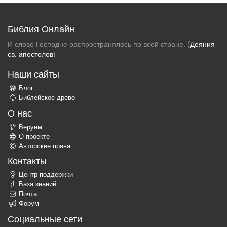
Библия Онлайн
И слово Господне распространялось по всей стране. (
Деяния
св. aпостолов
)
Наши сайты
Блог
Библейское древо
О нас
Веруем
О проекте
Авторские права
Контакты
Центр поддержки
База знаний
Почта
Форум
Социальные сети