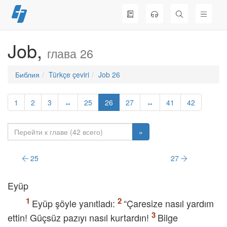
Перейти
к
содержимому
Job,
глава 26
Библия
Türkçe çeviri
Job 26
1
2
3
↔
25
26
27
↔
41
42
»
25
27
Eyüp
Eyüp şöyle yanıtladı:
“Çaresize nasıl yardım
ettin! Güçsüz pazıyı nasıl kurtardın!
Bilge