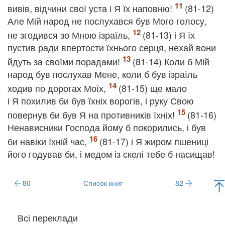
вивів, відчини свої уста і Я їх наповню!
(81-12)
Але Мій народ не послухався був Мого голосу,
не згодився зо Мною ізраїль,
(81-13) і Я їх
пустив ради впертости їхнього серця, нехай вони
йдуть за своїми порадами!
(81-14) Коли б Мій
народ був послухав Мене, коли б був ізраїль
ходив по дорогах Моїх,
(81-15) ще мало
і Я похилив би був їхніх ворогів, і руку Свою
повернув би був Я на противників їхніх!
(81-16)
Ненависники Господа йому б покорились, і був
би навіки їхній час,
(81-17) і Я жиром пшениці
його годував би, і медом із скелі тебе б насищав!
80
Список книг
82
Всі переклади