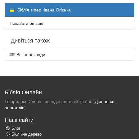
Біблія в пер. Івана Огієнка
Показати більше
Дивіться також
Всі переклади
Біблія Онлайн
І ширилось Слово Господнє по цілій країні. (
Діяння св.
апостолів
)
Наші сайти
Блог
Біблійне дерево