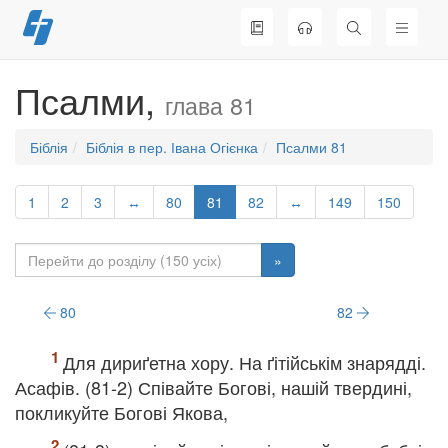
Перейти
до
вмісту
Псалми,
глава 81
Біблія
Біблія в пер. Івана Огієнка
Псалми 81
1
2
3
↔
80
81
82
↔
149
150
»
80
82
Для дириґетна хору. На ґітійськім знарядді.
Асафів. (81-2) Співайте Богові, нашій твердині,
покликуйте Богові Якова,