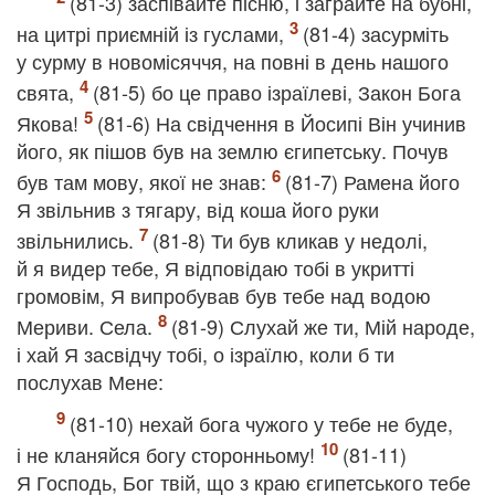
(81-3) заспівайте пісню, і заграйте на бубні,
на цитрі приємній із гуслами,
(81-4) засурміть
у сурму в новомісяччя, на повні в день нашого
свята,
(81-5) бо це право ізраїлеві, Закон Бога
Якова!
(81-6) На свідчення в Йосипі Він учинив
його, як пішов був на землю єгипетську. Почув
був там мову, якої не знав:
(81-7) Рамена його
Я звільнив з тягару, від коша його руки
звільнились.
(81-8) Ти був кликав у недолі,
й я видер тебе, Я відповідаю тобі в укритті
громовім, Я випробував був тебе над водою
Мериви. Села.
(81-9) Слухай же ти, Мій народе,
і хай Я засвідчу тобі, о ізраїлю, коли б ти
послухав Мене:
(81-10) нехай бога чужого у тебе не буде,
і не кланяйся богу сторонньому!
(81-11)
Я Господь, Бог твій, що з краю єгипетського тебе