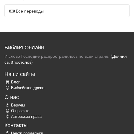
Все переводы
Библия Онлайн
И слово Господне распространялось по всей стране. (
Деяния
св. aпостолов
)
Наши сайты
Блог
Библейское древо
О нас
Веруем
О проекте
Авторские права
Контакты
Центр поддержки