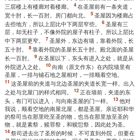
三层楼上有楼廊对着楼廊。
在圣屋前有一条夹道，
宽十肘，长一百肘。房门都向北。
圣屋因为楼廊占
去些地方，所以上层比中下两层窄些。
圣屋有三
层，却无柱子，不像外院的屋子有柱子。所以上层比
中下两层更窄。
圣屋外，东边有墙，靠着外院，长
五十肘。
靠着外院的圣屋长五十肘。殿北面的圣屋
长一百肘。
在圣屋以下，东头有进入之处，就是从
外院进入之处。
向南（原文作东）在内院墙里有
圣屋，一排与铺石地之屋相对，一排顺着空地。
这圣屋前的夹道与北边圣屋的夹道长宽一样。出入
之处与北屋门的样式相同。
正在墙前，夹道的东
头，有门可以进入，与向南圣屋的门一样。
他对
我说，顺着空地的南屋北屋，都是圣屋。亲近耶和华
的祭司当在那里吃至圣的物，也当在那里放至圣的
物，就是素祭，赎罪祭，和赎愆祭，因此处为圣。
祭司进去出了圣所的时候，不可直到外院，但要在