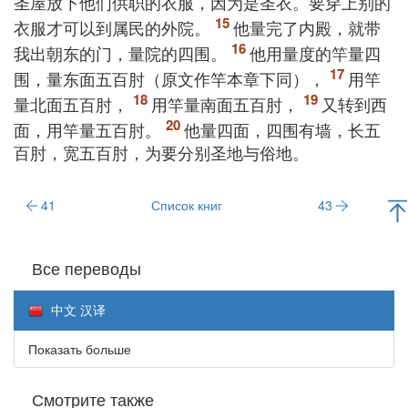
圣屋放下他们供职的衣服，因为是圣衣。要穿上别的
衣服才可以到属民的外院。
他量完了内殿，就带
我出朝东的门，量院的四围。
他用量度的竿量四
围，量东面五百肘（原文作竿本章下同），
用竿
量北面五百肘，
用竿量南面五百肘，
又转到西
面，用竿量五百肘。
他量四面，四围有墙，长五
百肘，宽五百肘，为要分别圣地与俗地。
41
Список книг
43
Все переводы
中文 汉译
Показать больше
Смотрите также