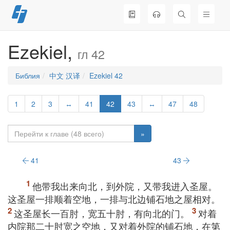
Перейти
к
содержимому
Ezekiel,
гл 42
Библия
中文 汉译
Ezekiel 42
1
2
3
↔
41
42
43
↔
47
48
»
41
43
他带我出来向北，到外院，又带我进入圣屋。
这圣屋一排顺着空地，一排与北边铺石地之屋相对。
这圣屋长一百肘，宽五十肘，有向北的门。
对着
内院那二十肘宽之空地，又对着外院的铺石地，在第