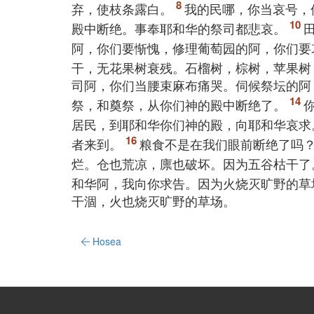
弃，使枝条露白。
我的民哪，你当哀号，
殿中断绝。事奉耶和华的祭司都悲哀。
阿，你们要惭愧，修理葡萄园的阿，你们要
干，无花果树衰残。石榴树，棕树，苹果树
司阿，你们当腰束麻布痛哭。伺候祭坛的阿
祭，和奠祭，从你们神的殿中断绝了。
居民，到耶和华你们神的殿，向耶和华哀求
者来到。
粮食不是在我们眼前断绝了吗
烂。仓也荒凉，廪也破坏。因为五谷枯干了
和华阿，我向你求告。因为火烧灭旷野的草
干涸，火也烧灭旷野的草场。
Hosea