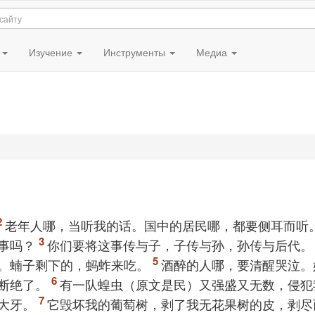
я
Изучение
Инструменты
Медиа
老年人哪，当听我的话。国中的居民哪，都要侧耳而听
事吗？
你们要将这事传与子，子传与孙，孙传与后代。
。蝻子剩下的，蚂蚱来吃。
酒醉的人哪，要清醒哭泣。
断绝了。
有一队蝗虫（原文是民）又强盛又无数，侵犯
大牙。
它毁坏我的葡萄树，剥了我无花果树的皮，剥尽