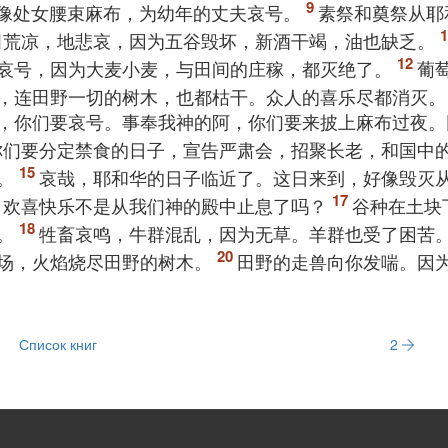
像处女腰束麻布，为幼年的丈夫哀号。
素祭和奠祭从耶
田荒凉，地悲哀，因为五谷毁坏，新酒干竭，油也缺乏。
哀号，因为大麦小麦，与田间的庄稼，都灭绝了。
葡
，连田野一切的树木，也都枯干。众人的喜乐尽都消灭。
，你们要哀号。事奉我神的阿，你们要来披上麻布过夜。
你们要分定禁食的日子，宣告严肃会，招聚长老，和国中
。
哀哉，耶和华的日子临近了。这日来到，好像毁灭
？欢喜快乐不是从我们神的殿中止息了吗？
谷种在土块
。
牲畜哀鸣，牛群混乱，因为无草。羊群也受了困苦
场，火焰烧尽田野的树木。
田野的走兽向你发喘。因
Список книг
2