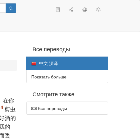
Все переводы
中文 汉译
Показать больше
Смотрите также
。在你
剪虫
Все переводы
好酒的
我的
而丢