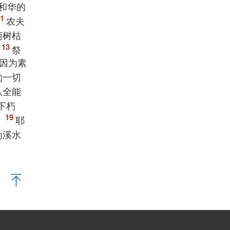
和华的
农夫
萄树枯
祭
因为素
的一切
从全能
下朽
。
耶
为溪水