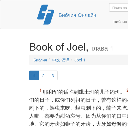
Перейти
Библия Онлайн
к
содержимому
Библи
Book of Joel,
глава 1
Библия
中文 汉译
Joel 1
1
2
3
耶和华的话临到毗土珥的儿子约珥。
们的日子，或你们列祖的日子，曾有这样的
剩下的，蝗虫来吃。蝗虫剩下的，蝻子来吃
人哪，都要为甜酒哀号。因为从你们的口中
地。它的牙齿如狮子的牙齿，大牙如母狮的