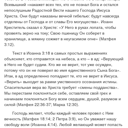
Всевышний «накажет всех тех, кто не познал Бога и остался
непослушным Радостной Вести нашего Господа Иисуса
Христа. Они будут наказаны вечной гибелью: будут навсегда
отделены от Господа и от славы Его могущества». Иоанн
Креститель сказал о Христе: «У Него в руках лопата, чтобы
провеять зерно на току; Свою пшеницу Он соберет в
хранилище, а мякину сожжет в неугасимом огне» (Матфея
3:12).
Текст в Иоанна 3:18 в самых простых выражениях
объясняет, кто отправится на небеса, а кто – в ад: «Верующий
в Него не будет судим. Кто же не верит, тот уже осужден,
потому что он не поверил во имя единственного Сына Бога».
Итак, в ад определенно попадают те, кто не верит в Иисуса.
«Верить» выходит за рамки умственного осознания истины.
Спасительная вера во Христа требует «смены подданства».
Мы перестаем поклоняться себе, оставляем свой грех и
начинаем поклоняться Богу всем сердцем, душой, разумом и
силой (Матфея 22:36-37; Марка 12:30).
Господь желает, чтобы каждый человек провел с Ним
вечность (Матфея 18:14; 2 Петра 3:9), но Он уважает нашу
свободу воли (Иоанна 4:14). Любой желающий может попасть