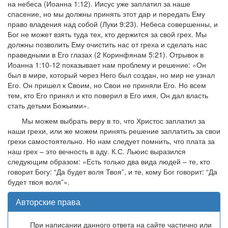
на небеса (Иоанна 1:12). Иисус уже заплатил за наше
спасение, но мы должны принять этот дар и передать Ему
право владения над собой (Луки 9:23). Небеса совершенны, и
Бог не может взять туда тех, кто держится за свой грех. Мы
должны позволить Ему очистить нас от греха и сделать нас
праведными в Его глазах (2 Коринфянам 5:21). Отрывок в
Иоанна 1:10-12 показывает нам проблему и решение: «Он
был в мире, который через Него был создан, но мир не узнал
Его. Он пришел к Своим, но Свои не приняли Его. Но всем
тем, кто Его принял и кто поверил в Его имя, Он дал власть
стать детьми Божьими».
Мы можем выбрать веру в то, что Христос заплатил за
наши грехи, или же можем принять решение заплатить за свои
грехи самостоятельно. Но нам следует помнить, что плата за
наш грех – это вечность в аду. К.С. Льюис выразился
следующим образом: «Есть только два вида людей – те, кто
говорит Богу: “Да будет воля Твоя”, и те, кому Бог говорит: “Да
будет твоя воля”».
Авторские права
При написании данного ответа на сайте частично или