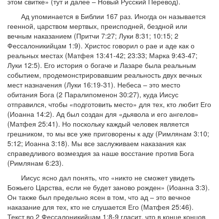
этом свитке» (тут и далее – Новый Русский Перевод).
Ад упоминается в Библии 167 раз. Иногда он называется
геенной, царством мертвых, преисподней, бездной или
вечным наказанием (Притчи 7:27; Луки 8:31; 10:15; 2
Фессалоникийцам 1:9). Христос говорил о рае и аде как о
реальных местах (Матфея 13:41-42; 23:33; Марка 9:43-47;
Луки 12:5). Его история о богаче и Лазаре была реальным
событием, продемонстрировавшим реальность двух вечных
мест назначения (Луки 16:19-31). Небеса – это место
обитания Бога (2 Паралипоменон 30:27), куда Иисус
отправился, чтобы «подготовить место» для тех, кто любит Его
(Иоанна 14:2). Ад был создан для «дьявола и его ангелов»
(Матфея 25:41). Но поскольку каждый человек является
грешником, то мы все уже приговорены к аду (Римлянам 3:10;
5:12; Иоанна 3:18). Мы все заслуживаем наказания как
справедливого возмездия за наше восстание против Бога
(Римлянам 6:23).
Иисус ясно дал понять, что «никто не сможет увидеть
Божьего Царства, если не будет заново рожден» (Иоанна 3:3).
Он также был предельно ясен в том, что ад – это вечное
наказание для тех, кто не слушается Его (Матфея 25:46).
Текст во 2 Фессалоникийцам 1:8-9 гласит, что в конце концов