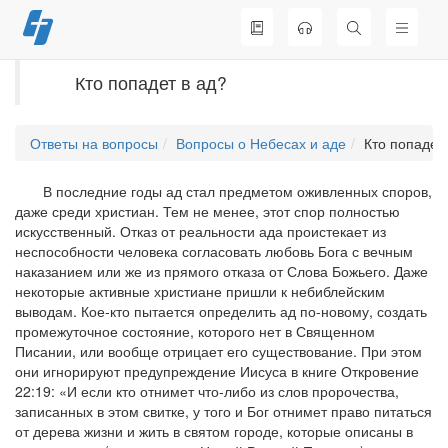
Перейти
к
содержимому
Кто попадет в ад?
Ответы на вопросы
Вопросы о Небесах и аде
Кто попадет 
В последние годы ад стал предметом оживленных споров,
даже среди христиан. Тем не менее, этот спор полностью
искусственный. Отказ от реальности ада проистекает из
неспособности человека согласовать любовь Бога с вечным
наказанием или же из прямого отказа от Слова Божьего. Даже
некоторые активные христиане пришли к небиблейским
выводам. Кое-кто пытается определить ад по-новому, создать
промежуточное состояние, которого нет в Священном
Писании, или вообще отрицает его существование. При этом
они игнорируют предупреждение Иисуса в книге Откровение
22:19: «И если кто отнимет что-либо из слов пророчества,
записанных в этом свитке, у того и Бог отнимет право питаться
от дерева жизни и жить в святом городе, которые описаны в