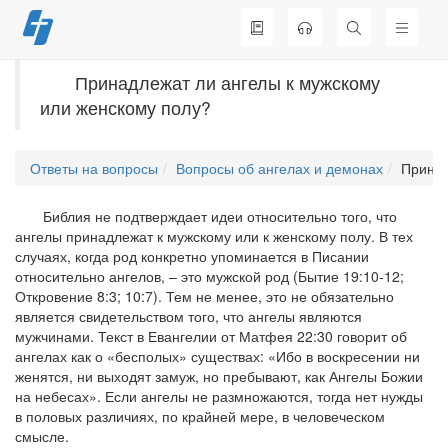
Перейти
к
содержимому
Принадлежат ли ангелы к мужскому
или женскому полу?
Ответы на вопросы
Вопросы об ангелах и демонах
Принад
Библия не подтверждает идеи относительно того, что
ангелы принадлежат к мужскому или к женскому полу. В тех
случаях, когда род конкретно упоминается в Писании
относительно ангелов, – это мужской род (Бытие 19:10-12;
Откровение 8:3; 10:7). Тем не менее, это не обязательно
является свидетельством того, что ангелы являются
мужчинами. Текст в Евангелии от Матфея 22:30 говорит об
ангелах как о «бесполых» существах: «Ибо в воскресении ни
женятся, ни выходят замуж, но пребывают, как Ангелы Божии
на небесах». Если ангелы не размножаются, тогда нет нужды
в половых различиях, по крайней мере, в человеческом
смысле.