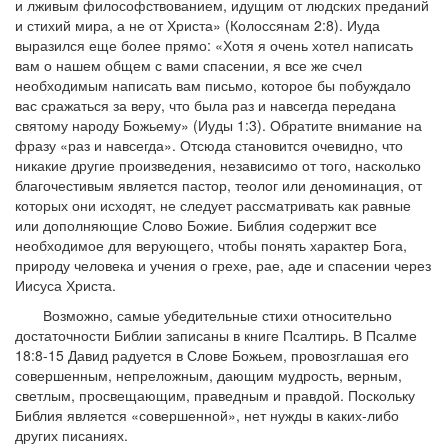
и лживым философствованием, идущим от людских преданий
и стихий мира, а не от Христа» (Колоссянам 2:8). Иуда
выразился еще более прямо: «Хотя я очень хотел написать
вам о нашем общем с вами спасении, я все же счел
необходимым написать вам письмо, которое бы побуждало
вас сражаться за веру, что была раз и навсегда передана
святому народу Божьему» (Иуды 1:3). Обратите внимание на
фразу «раз и навсегда». Отсюда становится очевидно, что
никакие другие произведения, независимо от того, насколько
благочестивым является пастор, теолог или деноминация, от
которых они исходят, не следует рассматривать как равные
или дополняющие Слово Божие. Библия содержит все
необходимое для верующего, чтобы понять характер Бога,
природу человека и учения о грехе, рае, аде и спасении через
Иисуса Христа.
Возможно, самые убедительные стихи относительно
достаточности Библии записаны в книге Псалтирь. В Псалме
18:8-15 Давид радуется в Слове Божьем, провозглашая его
совершенным, непреложным, дающим мудрость, верным,
светлым, просвещающим, праведным и правдой. Поскольку
Библия является «совершенной», нет нужды в каких-либо
других писаниях.