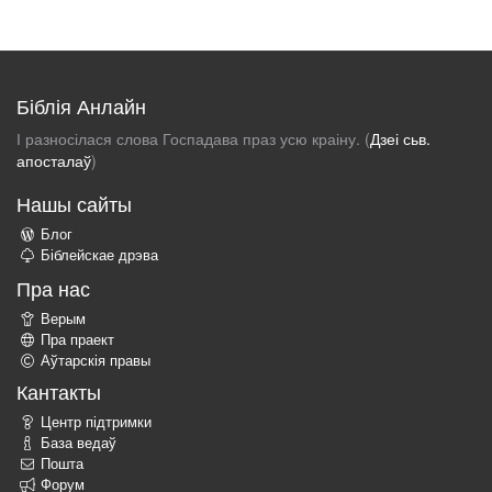
Біблія Анлайн
І разносілася слова Госпадава праз усю краіну. (
Дзеі сьв.
апосталаў
)
Нашы сайты
Блог
Біблейскае дрэва
Пра нас
Верым
Пра праект
Аўтарскія правы
Кантакты
Центр підтримки
База ведаў
Пошта
Форум