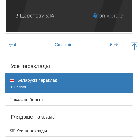
4
Спіс кніг
6
Усе пераклады
Беларускі пераклад
В. Сёмухі
Паказаць больш
Глядзіце таксама
Усе пераклады