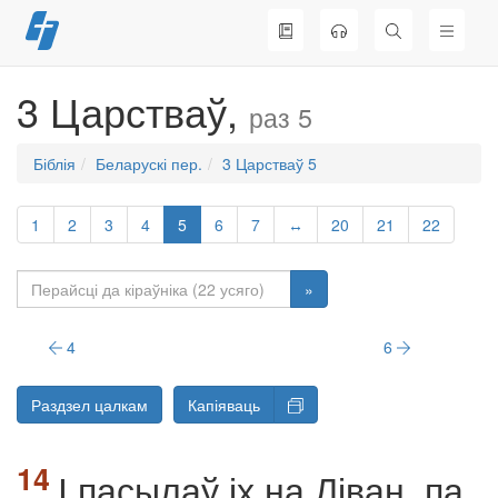
Перайсці
да
змесціва
3 Царстваў,
раз 5
Біблія
Беларускі пер.
3 Царстваў 5
1
2
3
4
5
6
7
↔
20
21
22
»
4
6
Раздзел цалкам
Капіяваць
І пасылаў іх на Ліван, па