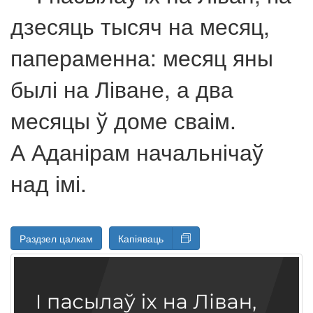
дзесяць тысяч на месяц,
папераменна: месяц яны
былі на Ліване, а два
месяцы ў доме сваім.
А Аданірам начальнічаў
над імі.
Раздзел цалкам
Капіяваць