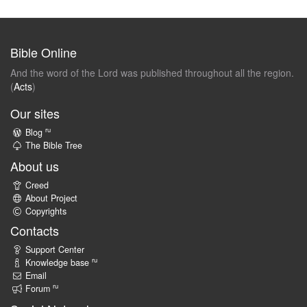
Bible Online
And the word of the Lord was published throughout all the region.
(
Acts
)
Our sites
ru
Blog
The Bible Tree
About us
Creed
About Project
Copyrights
Contacts
Support Center
ru
Knowledge base
Email
ru
Forum