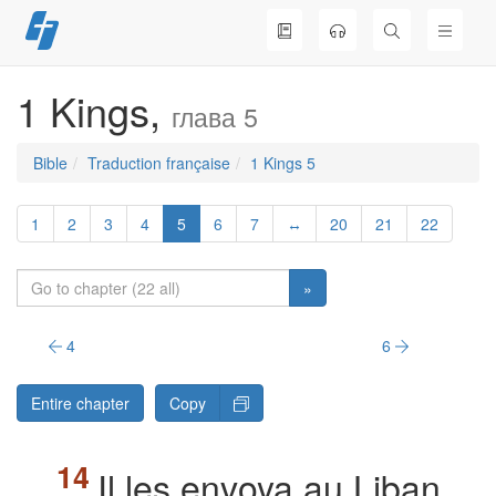
Skip
to
content
1 Kings,
глава 5
Bible
Traduction française
1 Kings 5
1
2
3
4
5
6
7
↔
20
21
22
»
4
6
Entire chapter
Copy
Il les envoya au Liban,