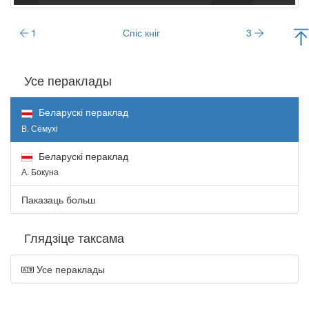
1
Спіс кніг
3
Усе пераклады
Беларускі пераклад
В. Сёмухі
Беларускі пераклад
А. Бокуна
Паказаць больш
Глядзіце таксама
Усе пераклады