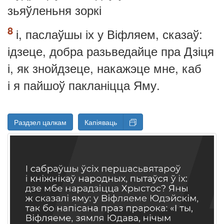
зьяўленьня зоркі
і, паслаўшы іх у Віфляем, сказаў:
ідзеце, добра разьведайце пра Дзіця
і, як знойдзеце, накажэце мне, каб
і я пайшоў пакланіцца Яму.
Раздзел цалкам
Капіяваць