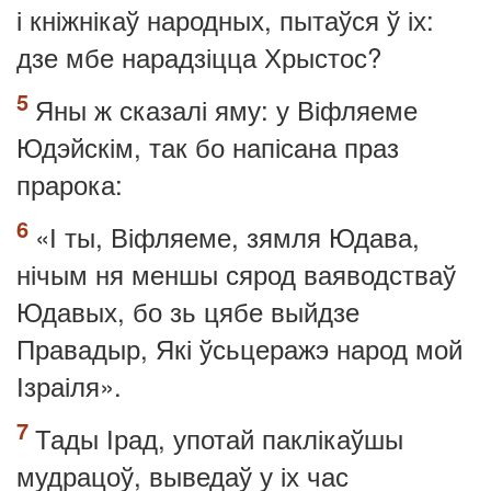
і кніжнікаў народных, пытаўся ў іх:
дзе мбе нарадзіцца Хрыстос?
Яны ж сказалі яму: у Віфляеме
Юдэйскім, так бо напісана праз
прарока:
«І ты, Віфляеме, зямля Юдава,
нічым ня меншы сярод ваяводстваў
Юдавых, бо зь цябе выйдзе
Правадыр, Які ўсьцеражэ народ мой
Ізраіля».
Тады Ірад, употай паклікаўшы
мудрацоў, выведаў у іх час