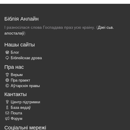
Біблія Анлайн
І разносілася слова Госпадава праз усю краіну. (
Дзеі сьв.
апосталаў
)
Нашы сайты
Блог
Біблейскае дрэва
Пра нас
Верым
Пра праект
Аўтарскія правы
Кантакты
Центр підтримки
База ведаў
Пошта
Форум
Соціальні мережі