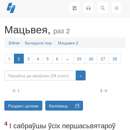
Перайсці
да
змесціва
Мацьвея,
раз 2
Біблія
Беларускі пер.
Мацьвея 2
1
2
3
4
5
6
↔
25
26
27
28
»
1
3
Раздзел цалкам
Капіяваць
І сабраўшы ўсіх першасьвятароў