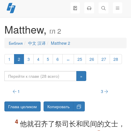
Перейти
к
содержимому
Matthew,
гл 2
Библия
中文 汉译
Matthew 2
1
2
3
4
5
6
↔
25
26
27
28
»
1
3
Глава целиком
Копировать
他就召齐了祭司长和民间的文士，