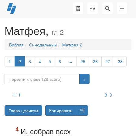
Перейти
к
содержимому
Матфея,
гл 2
Библия
Синодальный
Матфея 2
1
2
3
4
5
6
↔
25
26
27
28
»
1
3
Глава целиком
Копировать
И, собрав всех