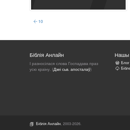
10
Біблія Анлайн
Нашы 
Блог
І разносілася слова Госпадава праз
Бібл
усю краіну. (
Дзеі сьв. апосталаў
)
Біблія Анлайн
, 2003-2026.