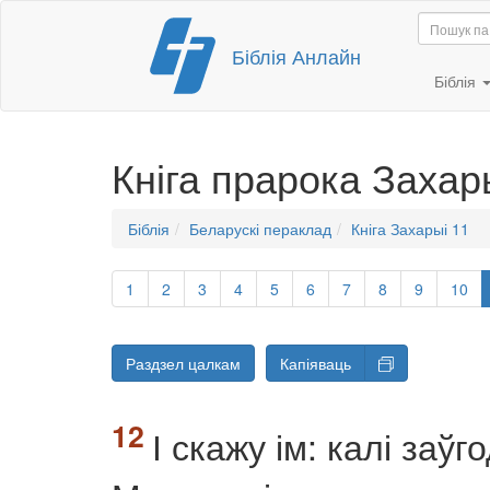
Перайсці
Біблія Анлайн
да
змесціва
Біблія
Кніга прарока Захар
Біблія
Беларускі пераклад
Кніга Захарыі 11
1
2
3
4
5
6
7
8
9
10
Раздзел цалкам
Капіяваць
І скажу ім: калі заў