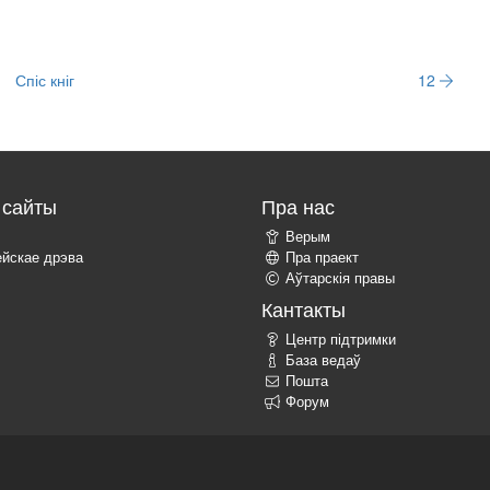
Спіс кніг
12
сайты
Пра нас
Верым
ейскае дрэва
Пра праект
Аўтарскія правы
Кантакты
Центр підтримки
База ведаў
Пошта
Форум