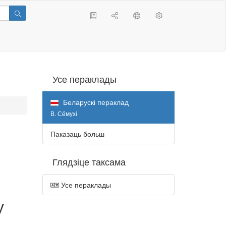
Усе пераклады
Беларускі пераклад
В. Сёмухі
Паказаць больш
Глядзіце таксама
Усе пераклады
у