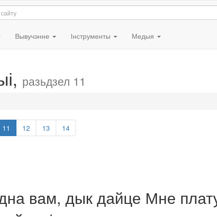
Вывучэнне
Інструменты
Медыя
ыі,
разьдзел 11
11
12
13
14
годна вам, дык дайце Мне плат