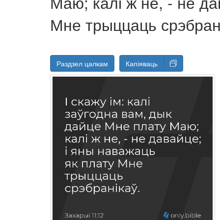
Маю; калі ж не, - не д
Мне трыццаць срэбран
Раздзел цалкам
Капіяваць