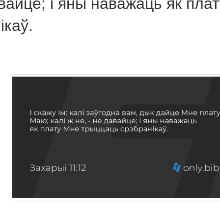
авайце; і яны наважаць як плат
ікаў.