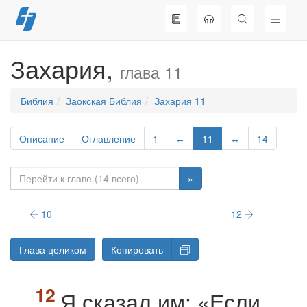
Перейти
к
содержимому
Захария,
глава 11
Библия
Заокская Библия
Захария 11
Описание
Оглавление
1
↔
11
↔
14
»
10
12
Глава целиком
Копировать
Я сказал им: «Если