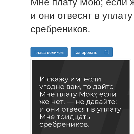
Мне плату Мою; если ж
и они отвесят в уплат
сребреников.
Глава целиком
Копировать