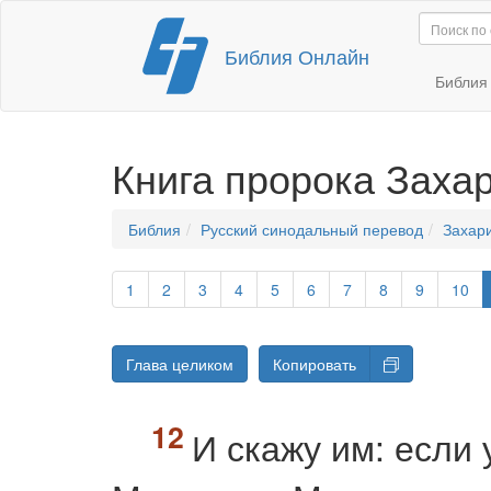
Перейти
Библия Онлайн
к
содержимому
Библи
Книга пророка Заха
Библия
Русский синодальный перевод
Захар
1
2
3
4
5
6
7
8
9
10
Глава целиком
Копировать
И скажу им: если 