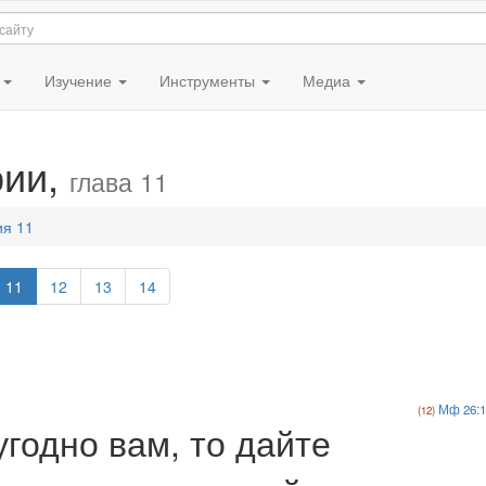
я
Изучение
Инструменты
Медиа
рии,
глава 11
ия 11
11
12
13
14
Мф 26:1
угодно вам, то дайте