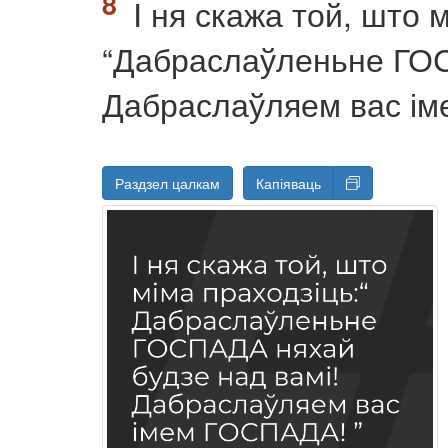
I ня скажа той, што м
“Дабраслаўленьне ГОС
Дабраслаўляем вас і
Раздзел цалкам
Капіяваць