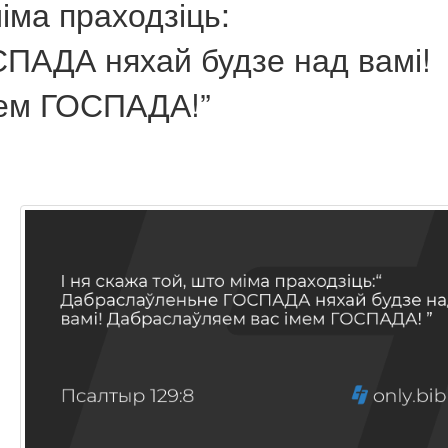
іма праходзіць:
ПАДА няхай будзе над вамі!
мем ГОСПАДА!”