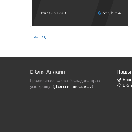
128
Біблія Анлайн
Нашы 
Блог
І разносілася слова Госпадава праз
Бібл
усю краіну. (
Дзеі сьв. апосталаў
)