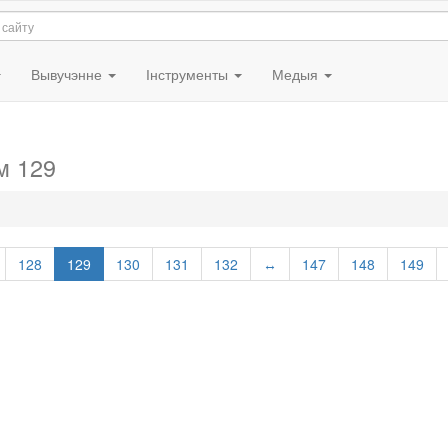
Вывучэнне
Інструменты
Медыя
м 129
128
129
130
131
132
↔
147
148
149