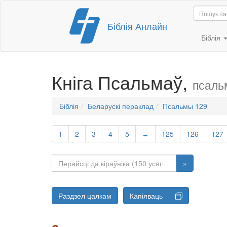
Перайсці
Біблія Анлайн
да
змесціва
Біблія
Кніга Псальмаў,
псаль
Біблія
Беларускі пераклад
Псальмы 129
1
2
3
4
5
↔
125
126
127
»
Раздзел цалкам
Капіяваць