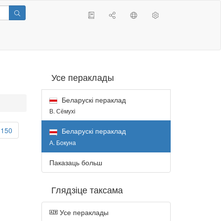
Усе пераклады
Беларускі пераклад
В. Сёмухі
150
Беларускі пераклад
А. Бокуна
Паказаць больш
Глядзіце таксама
Усе пераклады