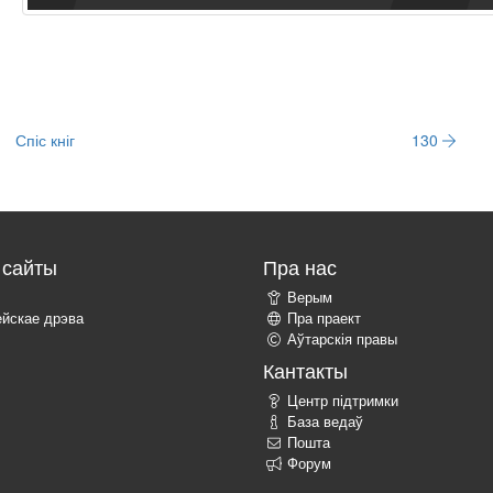
Спіс кніг
130
сайты
Пра нас
Верым
ейскае дрэва
Пра праект
Аўтарскія правы
Кантакты
Центр підтримки
База ведаў
Пошта
Форум