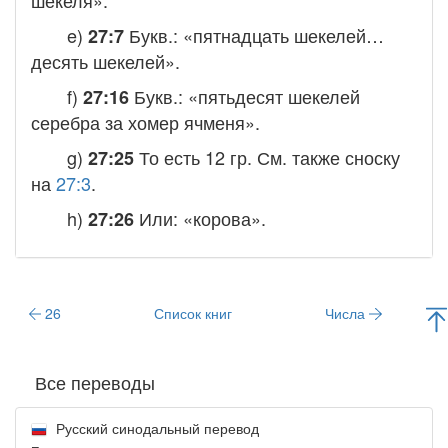
шекеля».
e)
Букв.: «пятнадцать шекелей…
27:7
десять шекелей».
f)
Букв.: «пятьдесят шекелей
27:16
серебра за хомер ячменя».
g)
То есть 12 гр. См. также сноску
27:25
на
27:3
.
h)
Или: «корова».
27:26
26
Список книг
Числа
Все переводы
Русский синодальный перевод