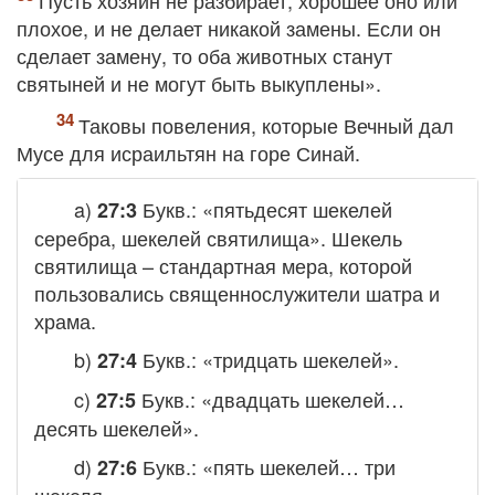
Пусть хозяин не разбирает, хорошее оно или
плохое, и не делает никакой замены. Если он
сделает замену, то оба животных станут
святыней и не могут быть выкуплены».
Таковы повеления, которые Вечный дал
Мусе для исраильтян на горе Синай.
a)
Букв.: «пятьдесят шекелей
27:3
серебра, шекелей святилища». Шекель
святилища – стандартная мера, которой
пользовались священнослужители шатра и
храма.
b)
Букв.: «тридцать шекелей».
27:4
c)
Букв.: «двадцать шекелей…
27:5
десять шекелей».
d)
Букв.: «пять шекелей… три
27:6