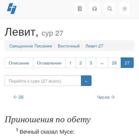
Перейти
к
содержимому
Левит,
сур 27
Священное Писание
Восточный
Левит 27
Описание
Оглавление
1
2
3
↔
26
27
»
26
Числа
Приношения по обету
Вечный сказал Мусе: