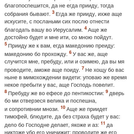
благопоспешится, да не егда прииду, тогда
собрания бывают.
Егда же прииду, ихже аще
искусите, с посланьми сих послю отнести
благодать вашу во Иерусалим.
Аще же
достойно будет и мне ити, со мною пойдут.
Прииду же к вам, егда македонию преиду:
македонию бо прохожду.
У вас же, аще
случится мне, пребуду, или и озимею, да вы мя
проводите, аможе аще поиду.
Не хощу бо вас
ныне в мимохождении видети: уповаю же время
некое пребыти у вас, аще Господь повелит.
Пребуду же во ефесе до пентикостии:
дверь
бо ми отверзеся велика и поспешна,
и сопротивнии мнози.
Аще же приидет
тимофей, блюдите, да без страха будет у вас:
дело бо Господне делает, якоже и аз:
да
никтоже убо его уничижит: проводите же его