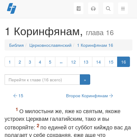
Перейти
к
содержимому
1 Коринфянам,
глава 16
Библия
Церковнославянский
1 Коринфянам 16
1
2
3
4
5
↔
12
13
14
15
16
»
15
Второе Коринфянам
О милостыни же, яже ко святым, якоже
устроих Церквам галатийским, тако и вы
сотворяйте:
по единей от суббот кийждо вас да
полагает у себе сохраняя, еже аще что