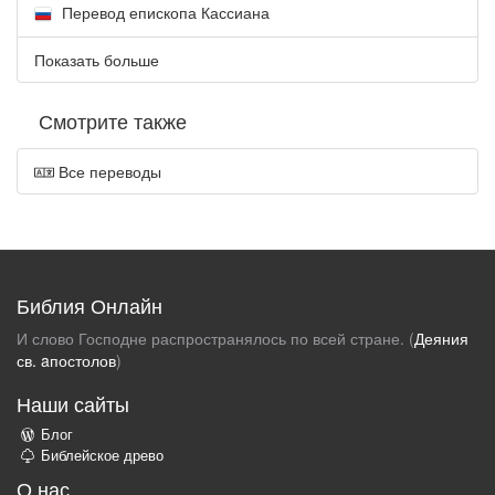
Перевод епископа Кассиана
Показать больше
Смотрите также
Все переводы
Библия Онлайн
И слово Господне распространялось по всей стране. (
Деяния
св. aпостолов
)
Наши сайты
Блог
Библейское древо
О нас