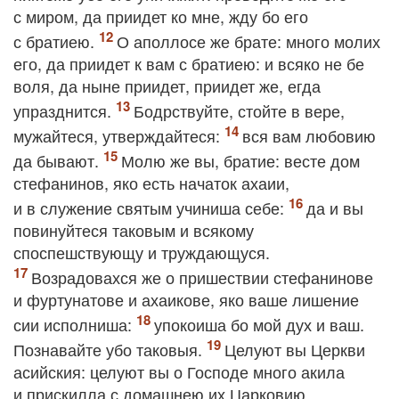
с миром, да приидет ко мне, жду бо его
с братиею.
О аполлосе же брате: много молих
его, да приидет к вам с братиею: и всяко не бе
воля, да ныне приидет, приидет же, егда
упразднится.
Бодрствуйте, стойте в вере,
мужайтеся, утверждайтеся:
вся вам любовию
да бывают.
Молю же вы, братие: весте дом
стефанинов, яко есть начаток ахаии,
и в служение святым учиниша себе:
да и вы
повинуйтеся таковым и всякому
споспешствующу и труждающуся.
Возрадовахся же о пришествии стефанинове
и фуртунатове и ахаикове, яко ваше лишение
сии исполниша:
упокоиша бо мой дух и ваш.
Познавайте убо таковыя.
Целуют вы Церкви
асийския: целуют вы о Господе много акила
и прискилла с домашнею их Царковию.