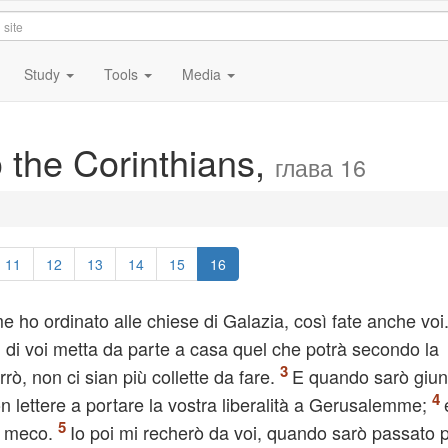
Study
Tools
Media
to the Corinthians,
глава 16
11
12
13
14
15
16
me ho ordinato alle chiese di Galazia, così fate anche voi
 di voi metta da parte a casa quel che potrà secondo la
rò, non ci sian più collette da fare.
E quando sarò giun
on lettere a portare la vostra liberalità a Gerusalemme;
no meco.
Io poi mi recherò da voi, quando sarò passato p