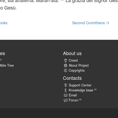
ore, sia anatema. Maràn-atà.
La grazia del Signor Ges
sto Gesù.
Books
Second Corinthians
tes
About us
ru
Creed
ible Tree
About Project
Copyrights
Contacts
Support Center
ru
Knowledge base
Email
ru
Forum