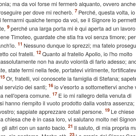
nia; ma da voi forse mi fermerò alquanto, ovvero anche
 proseguire per dove mi recherò.
Perché, questa volta, i
i fermarmi qualche tempo da voi, se il Signore lo permet
te,
perché una larga porta mi è qui aperta ad un lavoro
iene Timoteo, guardate che stia fra voi senza timore; per
anch'io.
Nessuno dunque lo sprezzi; ma fatelo prosegui
to coi fratelli.
Quanto al fratello Apollo, io l'ho molto
gli assolutamente non ha avuto volontà di farlo adesso; an
te, state fermi nella fede, portatevi virilmente, fortificatev
Or, fratelli, voi conoscete la famiglia di Stefana; sape
al servizio dei santi;
io v'esorto a sottomettervi anche 
ica nell'opera comune.
E io mi rallegro della venuta di
si hanno riempito il vuoto prodotto dalla vostra assenza;
l vostro; sappiate apprezzare cotali persone.
Le chiese
n la chiesa che è in casa loro, vi salutano molto nel Signor
ni gli altri con un santo bacio.
Il saluto, di mia propria m