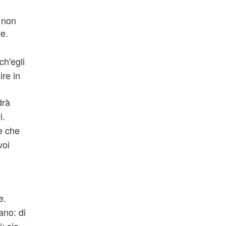
o non
te.
ch'egli
re in
drà
i.
te che
voi
e.
ano: di