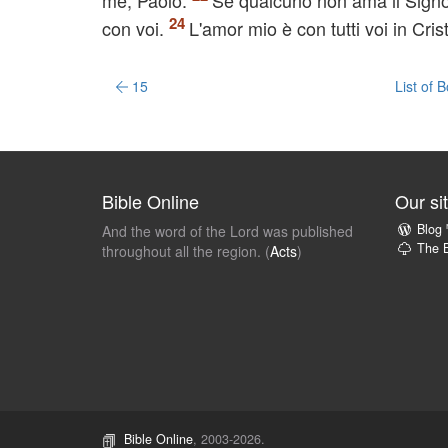
me, Paolo.
Se qualcuno non ama il Sign
con voi.
L'amor mio è con tutti voi in Cri
15
List of 
Bible Online
Our si
Blog
And the word of the Lord was published
The B
throughout all the region. (
Acts
)
Bible Online
, 2003-2026.