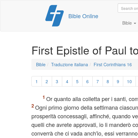
Skip
Bible Online
to
content
Bible
First Epistle of Paul 
Bible
Traduzione italiana
First Corinthians 16
1
2
3
4
5
6
7
8
9
10
Or quanto alla colletta per i santi, co
Ogni primo giorno della settimana ciascun
prosperità concessagli, affinché, quando ver
quelli che avrete approvati, io li manderò c
converrà che ci vada anch'io, essi verran