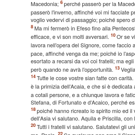
Macedonia;
perché passerò per la Macedo
passerò l'inverno, affinché voi mi facciate
voglio vedervi di passaggio; poiché spero d
Ma mi fermerò in Efeso fino alla Pentecos
efficace, e vi son molti avversari.
Or se v
lavora nell'opera del Signore, come faccio 
pace, affinché venga da me; poiché io l'aspet
esortato a recarsi da voi coi fratelli; ma e
però quando ne avrà l'opportunità.
Veglia
Tutte le cose vostre sian fatte con carità.
è la primizia dell'Acaia, e che si è dedicata 
a cotali persone, e a chiunque lavora e fat
Stefana, di Fortunato e d'Acaico, perché es
poiché hanno ricreato lo spirito mio ed i
dell'Asia vi salutano. Aquila e Priscilla, co
Tutti i fratelli vi salutano. Salutatevi gli u