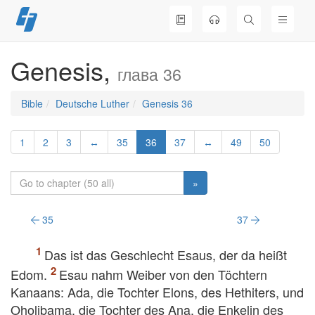
Skip
to
content
Genesis,
глава 36
Bible
Deutsche Luther
Genesis 36
1
2
3
↔
35
36
37
↔
49
50
»
35
37
Das ist das Geschlecht Esaus, der da heißt
Edom.
Esau nahm Weiber von den Töchtern
Kanaans: Ada, die Tochter Elons, des Hethiters, und
Oholibama, die Tochter des Ana, die Enkelin des