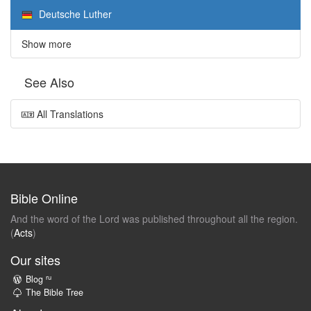
Deutsche Luther
Show more
See Also
All Translations
Bible Online
And the word of the Lord was published throughout all the region.
(
Acts
)
Our sites
ru
Blog
The Bible Tree