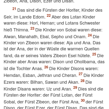
Zibeon, Ana, Dison, Ezer und Disan.
Das sind die Fürsten der Horiter, Kinder des
Seir, im Lande Edom.
Aber des Lotan Kinder
waren diese: Hori, Heman; und Lotans Schwester
hieß Thimna.
Die Kinder von Sobal waren diese:
Alwan, Manahath, Ebal, Sepho und Onam.
Die
Kinder von Zibeon waren diese: Aja und Ana. Das
ist der Ana, der in der Wüste die warmen Quellen
fand, da er seines Vaters Zibeon Esel hütete.
Die
Kinder aber Anas waren: Dison und Oholibama, das
ist die Tochter Anas.
Die Kinder Disons waren:
Hemdan, Esban, Jethran und Cheran.
Die Kinder
Ezers waren: Bilhan, Sawan und Akan.
Die
Kinder Disans waren: Uz und Aran.
Dies sind die
Fürsten der Horiter: der Fürst Lotan, der Fürst
Sobal, der Fürst Zibeon, der Fürst Ana,
der Fürst
Dison, der Fürst Ezer, der Fürst Disan. Das sind die