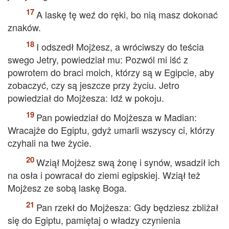
A laskę tę weź do ręki, bo nią masz dokonać
znaków.
I odszedł Mojżesz, a wróciwszy do teścia
swego Jetry, powiedział mu: Pozwól mi iść z
powrotem do braci moich, którzy są w Egipcie, aby
zobaczyć, czy są jeszcze przy życiu. Jetro
powiedział do Mojżesza: Idź w pokoju.
Pan powiedział do Mojżesza w Madian:
Wracajże do Egiptu, gdyż umarli wszyscy ci, którzy
czyhali na twe życie.
Wziął Mojżesz swą żonę i synów, wsadził ich
na osła i powracał do ziemi egipskiej. Wziął też
Mojżesz ze sobą laskę Boga.
Pan rzekł do Mojżesza: Gdy będziesz zbliżał
się do Egiptu, pamiętaj o władzy czynienia