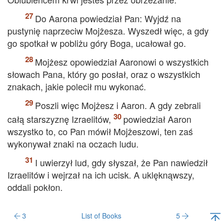
Do Aarona powiedział Pan: Wyjdź na
pustynię naprzeciw Mojżesza. Wyszedł więc, a gdy
go spotkał w pobliżu góry Boga, ucałował go.
Mojżesz opowiedział Aaronowi o wszystkich
słowach Pana, który go posłał, oraz o wszystkich
znakach, jakie polecił mu wykonać.
Poszli więc Mojżesz i Aaron. A gdy zebrali
całą starszyznę Izraelitów,
powiedział Aaron
wszystko to, co Pan mówił Mojżeszowi, ten zaś
wykonywał znaki na oczach ludu.
I uwierzył lud, gdy słyszał, że Pan nawiedził
Izraelitów i wejrzał na ich ucisk. A uklęknąwszy,
oddali pokłon.
3
List of Books
5