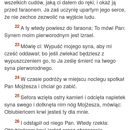
wszelkich cudów, jaką ci dałem do ręki, i okaż ją
przed faraonem. Ja zaś uczynię upartym jego serce,
że nie zechce zezwolić na wyjście ludu.
A ty wtedy powiesz do faraona: To mówi Pan:
Synem moim pierworodnym jest Izrael.
Mówię ci: Wypuść mojego syna, aby mi
cześć oddawał; bo jeśli zwlekać będziesz z
wypuszczeniem go, to Ja ześlę śmierć na twego
syna pierworodnego.
W czasie podróży w miejscu noclegu spotkał
Pan Mojżesza i chciał go zabić.
Sefora wzięła ostry kamień i odcięła napletek
syna swego i dotknęła nim nóg Mojżesza, mówiąc:
Oblubieńcem krwi jesteś ty dla mnie.
I odstąpił od niego Pan. Wtedy rzekła:
Oblubieńcem krwi jesteś przez obrzezanie.