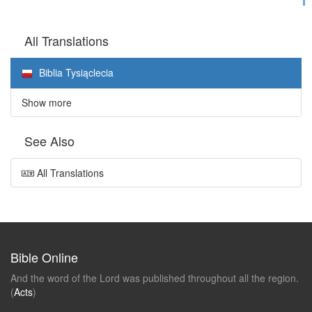
All Translations
Biblia Tysiąclecia
Show more
See Also
All Translations
Bible Online
And the word of the Lord was published throughout all the region.
(
Acts
)