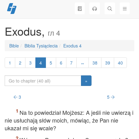
Skip
to
content
Exodus,
гл 4
Bible
Biblia Tysiąclecia
Exodus 4
1
2
3
4
5
6
7
↔
38
39
40
»
3
5
Na to powiedział Mojżesz: A jeśli nie uwierzą i
nie usłuchają słów moich, mówiąc, że Pan nie
ukazał mi się wcale?