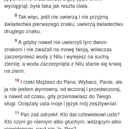
wyciągnął, była taka jak reszta ciała.
Tak więc, jeśli nie uwierzą i nie przyjmą
świadectwa pierwszego znaku, uwierzą świadectwu
drugiego znaku.
A gdyby nawet nie uwierzyli tym dwom
znakom i nie zważali na mowę twoją, wówczas
zaczerpniesz wody z Nilu i wylejesz na suchą
ziemię; a woda zaczerpnięta z Nilu stanie się krwią
na ziemi.
I rzekł Mojżesz do Pana: Wybacz, Panie, ale
ja nie jestem wymowny, od wczoraj i przedwczoraj,
a nawet od czasu, gdy przemawiasz do Twego
sługi. Ociężały usta moje i język mój zesztywniał.
Pan zaś odrzekł: Kto dał człowiekowi usta?
Kto czyni go niemym albo głuchym, widzącym albo
niewidomym, czyż nie Ja, Pan?