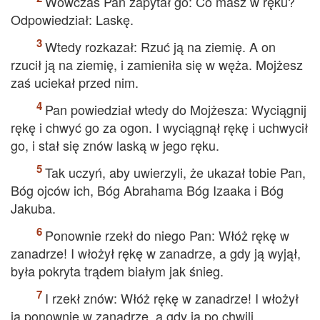
Wówczas Pan zapytał go: Co masz w ręku?
Odpowiedział: Laskę.
Wtedy rozkazał: Rzuć ją na ziemię. A on
rzucił ją na ziemię, i zamieniła się w węża. Mojżesz
zaś uciekał przed nim.
Pan powiedział wtedy do Mojżesza: Wyciągnij
rękę i chwyć go za ogon. I wyciągnął rękę i uchwycił
go, i stał się znów laską w jego ręku.
Tak uczyń, aby uwierzyli, że ukazał tobie Pan,
Bóg ojców ich, Bóg Abrahama Bóg Izaaka i Bóg
Jakuba.
Ponownie rzekł do niego Pan: Włóż rękę w
zanadrze! I włożył rękę w zanadrze, a gdy ją wyjął,
była pokryta trądem białym jak śnieg.
I rzekł znów: Włóż rękę w zanadrze! I włożył
ją ponownie w zanadrze, a gdy ją po chwili