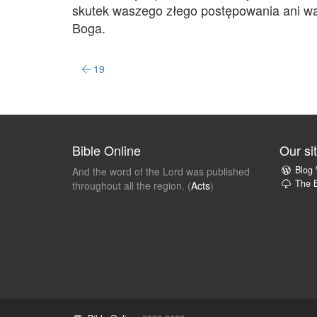
skutek waszego złego postępowania ani wa
Boga.
19
Bible Online
Our si
Blog
And the word of the Lord was published
The B
throughout all the region. (
Acts
)