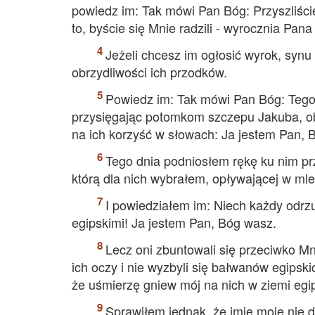
powiedz im: Tak mówi Pan Bóg: Przyszliści
to, byście się Mnie radzili - wyrocznia Pan
Jeżeli chcesz im ogłosić wyrok, synu 
obrzydliwości ich przodków.
Powiedz im: Tak mówi Pan Bóg: Tego 
przysięgając potomkom szczepu Jakuba, obj
na ich korzyść w słowach: Ja jestem Pan, 
Tego dnia podniosłem rękę ku nim prz
którą dla nich wybrałem, opływającej w mlek
I powiedziałem im: Niech każdy odrzu
egipskimi! Ja jestem Pan, Bóg wasz.
Lecz oni zbuntowali się przeciwko Mni
ich oczy i nie wyzbyli się bałwanów egipsk
że uśmierzę gniew mój na nich w ziemi egip
Sprawiłem jednak, że imię moje nie