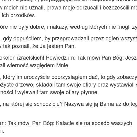
 moich nie uznali, prawa moje odrzucali i bezcześcili m
 ich przodków.
re nie były dobre, i nakazy, według których nie mogli ży
, gdy dopuściłem, by przeprowadzali przez ogień wszyst
 tak poznali, że Ja jestem Pan.
okoleń izraelskich! Powiedz im: Tak mówi Pan Bóg: Jesz
mali wierność względem Mnie.
 który im uroczyście poprzysiągłem dać, to gdy zobaczy
łożyste drzewo, składali tam swoje ofiary oraz wystawiali
ności i wylewali tam swoje ofiary płynne.
 na której się schodzicie? Nazywa się ją Bama aż do te
im: Tak mówi Pan Bóg: Kalacie się na sposób waszych
i.