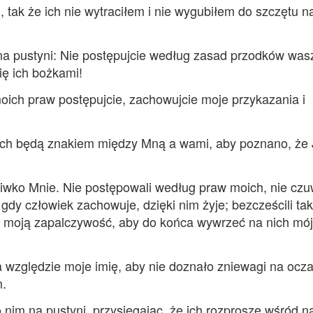
, tak że ich nie wytraciłem i nie wygubiłem do szczętu n
a pustyni: Nie postępujcie według zasad przodków wasz
się ich bożkami!
ich praw postępujcie, zachowujcie moje przykazania i
iech będą znakiem między Mną a wami, aby poznano, że
eciwko Mnie. Nie postępowali według praw moich, nie czuw
dy człowiek zachowuje, dzięki nim żyje; bezcześcili ta
h moją zapalczywość, aby do końca wywrzeć na nich mó
 względzie moje imię, aby nie doznało zniewagi na ocz
m.
 nim na pustyni, przysięgając, że ich rozproszę wśród 