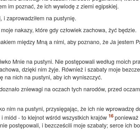
łem im poznać, że ich wywiodę z ziemi egipskiej.
j, i zaprowadziłem na pustynię.
moje nakazy, które gdy człowiek zachowa, żyć będzie.
nakiem między Mną a nimi, aby poznano, że Ja jestem P
ciwko Mnie na pustyni. Nie postępowali według moich pr
zachowa, dzięki nim żyje. Również i szabaty moje bezcześ
 na nich na pustyni, aby ich wyniszczyć.
 doznało zniewagi na oczach tych narodów, przed oczam
o nim na pustyni, przysięgając, że ich nie wprowadzę d
i miód - to klejnot wśród wszystkich krajów
ponieważ
nie postępowali, i bezcześcili moje szabaty; serce ich 