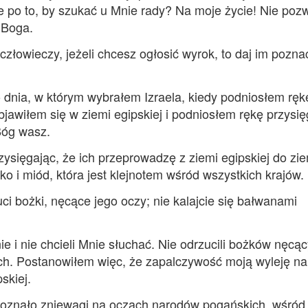
e po to, by szukać u Mnie rady? Na moje życie! Nie poz
a Boga.
człowieczy, jeżeli chcesz ogłosić wyrok, to daj im pozna
dnia, w którym wybrałem Izraela, kiedy podniosłem ręk
awiłem się w ziemi egipskiej i podniosłem rękę przysię
Bóg wasz.
ysięgając, że ich przeprowadzę z ziemi egipskiej do zie
o i miód, która jest klejnotem wśród wszystkich krajów.
ci bożki, nęcące jego oczy; nie kalajcie się bałwanami
e i nie chcieli Mnie słuchać. Nie odrzucili bożków nęcą
ich. Postanowiłem więc, że zapalczywość moją wyleję na
skiej.
 doznało zniewagi na oczach narodów pogańskich, wśród