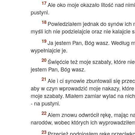
Ale oko moje okazało litość nad nimi
pustyni.
Powiedziałem jednak do synów ich n
myśli ich nie podzielajcie oraz nie kalajcie 
Ja jestem Pan, Bóg wasz. Według mo
wypełniajcie je.
Święćcie też moje szabaty, które n
jestem Pan, Bóg wasz.
Ale i ci synowie zbuntowali się prz
aby w czyn wprowadzić moje nakazy, które g
moje szabaty. Miałem zamiar wylać na nic
- na pustyni.
Alem znowu odwrócił rękę, mając na
narodów, wobec których ich wyprowadziłe
Przecież podniosłem rękę przeciwko