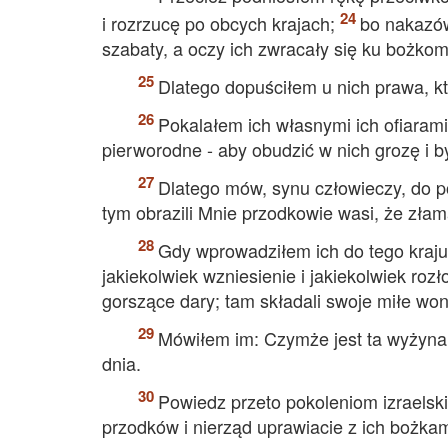
i rozrzucę po obcych krajach;
bo nakazów
szabaty, a oczy ich zwracały się ku bożkom
Dlatego dopuściłem u nich prawa, któ
Pokalałem ich własnymi ich ofiarami
pierworodne - aby obudzić w nich grozę i by
Dlatego mów, synu człowieczy, do p
tym obrazili Mnie przodkowie wasi, że zła
Gdy wprowadziłem ich do tego kraju,
jakiekolwiek wzniesienie i jakiekolwiek roz
gorszące dary; tam składali swoje miłe won
Mówiłem im: Czymże jest ta wyżyna,
dnia.
Powiedz przeto pokoleniom izraelsk
przodków i nierząd uprawiacie z ich bożkam