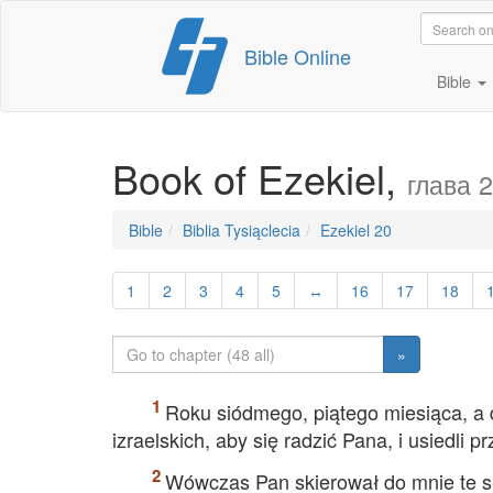
Skip
Bible Online
to
content
Bible
Book of Ezekiel,
глава 
Bible
Biblia Tysiąclecia
Ezekiel 20
1
2
3
4
5
↔
16
17
18
»
Roku siódmego, piątego miesiąca, a d
izraelskich, aby się radzić Pana, i usiedli 
Wówczas Pan skierował do mnie te s