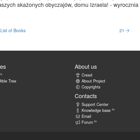
szych skażonych obyczajów, domu Izraela! - wyrocznia
List of Books
21
tes
About us
ru
Creed
ible Tree
About Project
Copyrights
Contacts
Support Center
ru
Knowledge base
Email
ru
Forum