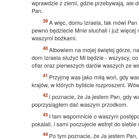
wprawdzie z ziemi, gdzie przebywają, ale do
Pan.
A więc, domu Izraela, tak mówi Pan
pewno będziecie Mnie słuchali i już więcej 
waszymi bożkami.
Albowiem na mojej świętej górze, na
dom Izraela służyć Mi będzie - wszyscy, co
ofiar oraz pierwszych darów waszych ze ws
Przyjmę was jako miłą woń, gdy wa
krajów, w których byliście rozproszeni. W
i poznacie, że Ja jestem Pan, gdy w
poprzysiągłem dać waszym przodkom.
I tam wspomnicie o waszym postępow
pokalali, i sami poczujecie wstręt do siebie
Po tym poznacie, że Ja jestem Pan,