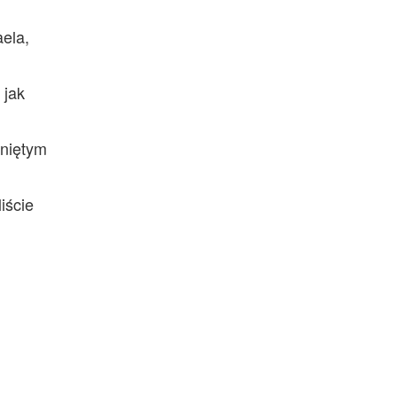
aela,
 jak
gniętym
iście