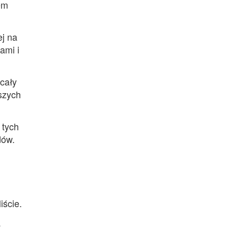
tem
ej na
ami i
 cały
aszych
 tych
dów.
iście.
a