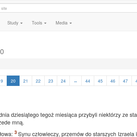
Study
Tools
Media
20
19
20
21
22
23
24
↔
44
45
46
47
nia dziesiątego tegoż miesiąca przybyli niektórzy ze st
przede mną.
łowa:
Synu człowieczy, przemów do starszych Izraela i