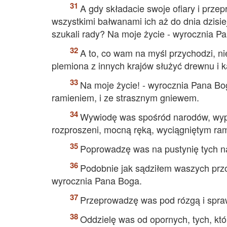
A gdy składacie swoje ofiary i przep
wszystkimi bałwanami ich aż do dnia dzisie
szukali rady? Na moje życie - wyrocznia Pa
A to, co wam na myśl przychodzi, ni
plemiona z innych krajów służyć drewnu i 
Na moje życie! - wyrocznia Pana B
ramieniem, i ze strasznym gniewem.
Wywiodę was spośród narodów, wypr
rozproszeni, mocną ręką, wyciągniętym ra
Poprowadzę was na pustynię tych n
Podobnie jak sądziłem waszych przod
wyrocznia Pana Boga.
Przeprowadzę was pod rózgą i sprawi
Oddzielę was od opornych, tych, kt