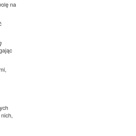
wolę na
ć
ę
gając
mi,
cych
 nich,