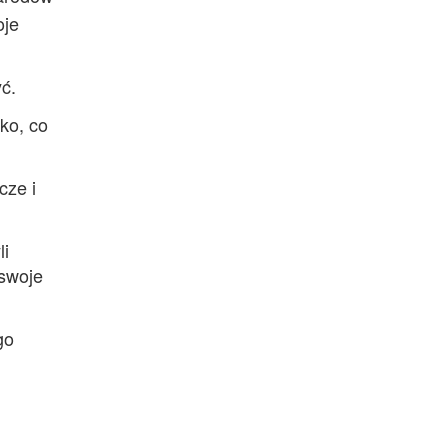
oje
ć.
ko, co
cze i
li
 swoje
go