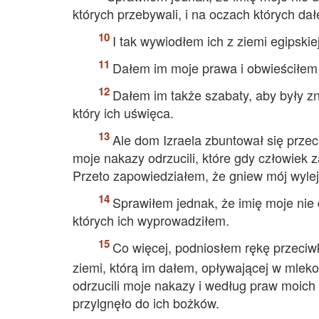
których przebywali, i na oczach których da
I tak wywiodłem ich z ziemi egipskie
Dałem im moje prawa i obwieściłem 
Dałem im także szabaty, aby były z
który ich uświęca.
Ale dom Izraela zbuntował się prze
moje nakazy odrzucili, które gdy człowiek 
Przeto zapowiedziałem, że gniew mój wyleję
Sprawiłem jednak, że imię moje nie
których ich wyprowadziłem.
Co więcej, podniosłem rękę przeciwk
ziemi, którą im dałem, opływającej w mleko 
odrzucili moje nakazy i według praw moich 
przylgnęło do ich bożków.