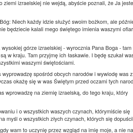
 ziemi izraelskiej nie wejdą, abyście poznali, że Ja jes
 Bóg: Niech każdy idzie służyć swoim bożkom, ale późni
nie będziecie kalali mego świętego imienia waszymi ofiar
 wysokiej górze izraelskiej - wyrocznia Pana Boga - tam
 są w kraju. Tam przyjmę ich łaskawie. I będę szukał w
zystkimi waszymi świętościami.
s wyprowadzę spośród obcych narodów i wywiodę was z
ówczas okażę się w was Świętym przed oczami tych naro
as wprowadzę na ziemię izraelską, do tego kraju, który
aniu i o wszystkich waszych czynach, którymiście się
 na myśl o wszystkich złych czynach, których się dopuścil
 gdy wam to uczynię przez wzgląd na imię moje, a nie n