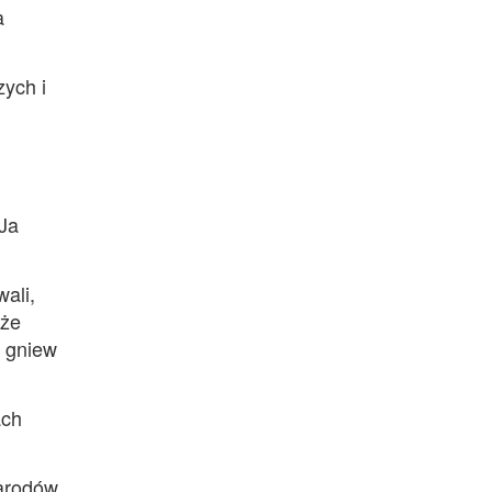
a
ych i
 Ja
ali,
kże
j gniew
ach
narodów