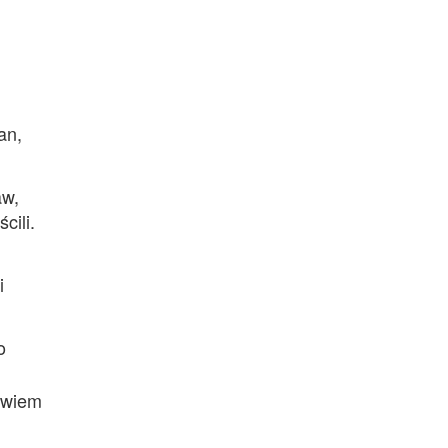
an,
aw,
cili.
i
o
bowiem