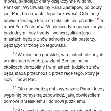
mówią, składając ofiary dziękczynne w domu
Pańskim: Wychwalajmy Pana Zastępów, bo dobry
jest Pan, bo na wieki Jego łaskawość. Odmienię
bowiem los tego kraju na taki, jaki był przedte
To
mówi Pan Zastępów: W miejscu tym opuszczonym,
bezludnym i bez trzody i we wszystkich jego
miastach będzie znów schronisko dla pasterzy,
pędzących trzodę do legowiska.
W miastach górskich, w miastach nizinnych,
w miastach Negebu, w ziemi Beniamina, w
okolicach Jerozolimy i w miastach judzkich znów
będą stada przechodzić przez ręce tego, który je
liczy - mówi Pan.
Oto nadchodzą dni - wyrocznia Pana - kiedy
wypełnię pomyślną zapowiedź, jaką obwieściłem
domowi izraelskiemu i domowi judzkiemu.
W owych dniach i w owym czasie wzbudzę