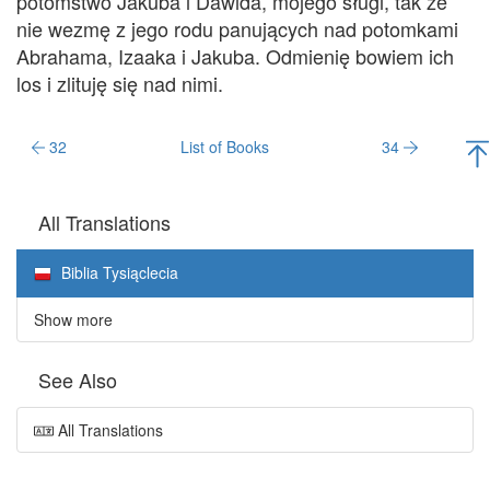
potomstwo Jakuba i Dawida, mojego sługi, tak że
nie wezmę z jego rodu panujących nad potomkami
Abrahama, Izaaka i Jakuba. Odmienię bowiem ich
los i zlituję się nad nimi.
32
List of Books
34
All Translations
Biblia Tysiąclecia
Show more
See Also
All Translations