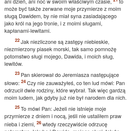
ani dzień, ani noc w swoim właściwym czasie,
to
może być także zerwane moje przymierze z moim
sługą Dawidem, by nie miał syna zasiadającego
jako król na jego tronie, i z moimi sługami,
kapłanami-lewitami.
Jak niezliczone są zastępy niebieskie,
niezmierzony piasek morski, tak samo pomnożę
potomstwo sługi mojego, Dawida, i moich sług,
lewitów.
Pan skierował do Jeremiasza następujące
słowo:
Czy nie zauważyłeś, co ten lud mówi: Pan
odrzucił dwie rodziny, które wybrał. Tak więc gardzą
moim ludem, jak gdyby już nie był narodem dla nich.
To mówi Pan: Jeżeli nie istnieje moje
przymierze z dniem i nocą, jeśli nie ustaliłem praw
nieba i ziemi,
wtedy rzeczywiście odrzucę