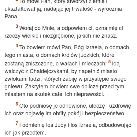
To mówi Pan, który stworzył ziemię i
ukształtował ją, nadając jej trwałość - wyrocznia
Pana.
Wołaj do Mnie, a odpowiem ci, oznajmię ci
rzeczy wielkie i niezgłębione, jakich nie znasz.
To bowiem mówi Pan, Bóg Izraela, o domach
tego miasta, o domach królów judzkich, które
zostaną zniszczone, o wałach i mieczach:
Idą
walczyć z Chaldejczykami, by napełnić miasto
zwłokami ludzi, których zabiję w przystępie swego
gniewu. Zakryłem bowiem swe oblicze przed tym
miastem na skutek całej ich nieprawości.
Oto podniosę je odnowione, uleczę i uzdrowię
ich oraz objawię im obfity pokój i bezpieczeństwo.
I odmienię los Judy i los Izraela, odbudowując
ich jak przedtem.