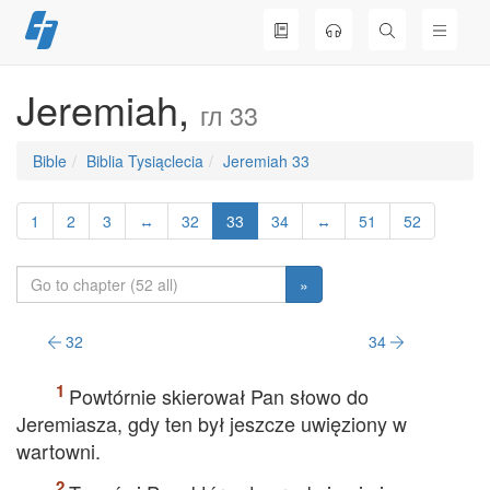
Skip
to
content
Jeremiah,
гл 33
Bible
Biblia Tysiąclecia
Jeremiah 33
1
2
3
↔
32
33
34
↔
51
52
»
32
34
Powtórnie skierował Pan słowo do
Jeremiasza, gdy ten był jeszcze uwięziony w
wartowni.