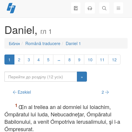
Перейти
до
вмісту
Daniel,
гл 1
Біблія
Română traducere
Daniel 1
1
2
3
4
5
↔
8
9
10
11
12
»
Ezekiel
2
Œn al treilea an al domniei lui Ioiachim,
Ómpăratul lui Iuda, Nebucadneţar, Ómpăratul
Babilonului, a venit Ómpotriva Ierusalimului, şi l-a
Ómpresurat.