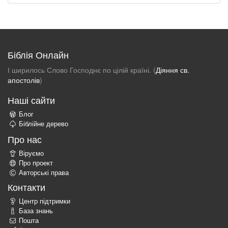
Біблія Онлайн
І ширилось Слово Господнє по цілій країні. (
Діяння св.
апостолів
)
Наші сайти
Блог
Біблійне дерево
Про нас
Віруємо
Про проект
Авторські права
Контакти
Центр підтримки
База знань
Пошта