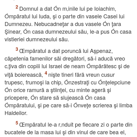
Domnul a dat Ón m‚inile lui pe Ioiachim,
Ómpăratul lui Iuda, şi o parte din vasele Casei lui
Dumnezeu. Nebucadneţar a dus vasele Ón ţara
Şinear, Ón casa dumnezeului său, le-a pus Ón casa
vistieriei dumnezeului său.
Œmpăratul a dat poruncă lui Aşpenaz,
căpetenia famenilor săi dregători, să-i aducă vreo
c‚ţiva din copiii lui Israel de neam Ómpărătesc şi de
viţă boierească,
nişte tineri fără vreun cusur
trupesc, frumoşi la chip, Ónzestraţi cu Ónţelepciune
Ón orice ramură a ştiinţei, cu minte ageră şi
pricepere, Ón stare să slujească Ón casa
Ómpăratului, şi pe care să-i Ónveţe scrierea şi limba
Haldeilor.
Œmpăratul le-a r‚nduit pe fiecare zi o parte din
bucatele de la masa lui şi din vinul de care bea el,