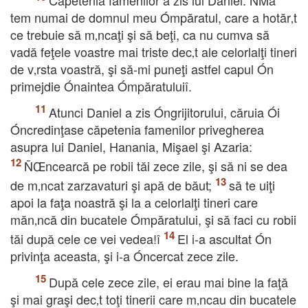
Căpetenia famenilor a zis lui Daniel: ÑMă
tem numai de domnul meu Ómpăratul, care a hotăr‚t
ce trebuie să m‚ncaţi şi să beţi, ca nu cumva să
vadă feţele voastre mai triste dec‚t ale celorlalţi tineri
de v‚rsta voastră, şi să-mi puneţi astfel capul Ón
primejdie Ónaintea Ómpăratuluiî.
Atunci Daniel a zis Óngrijitorului, căruia Ói
Óncredinţase căpetenia famenilor privegherea
asupra lui Daniel, Hanania, Mişael şi Azaria:
ÑŒncearcă pe robii tăi zece zile, şi să ni se dea
de m‚ncat zarzavaturi şi apă de băut;
să te uiţi
apoi la faţa noastră şi la a celorlalţi tineri care
măn‚ncă din bucatele Ómpăratului, şi să faci cu robii
tăi după cele ce vei vedea!î
El i-a ascultat Ón
privinţa aceasta, şi i-a Óncercat zece zile.
După cele zece zile, ei erau mai bine la faţă
şi mai graşi dec‚t toţi tinerii care m‚ncau din bucatele