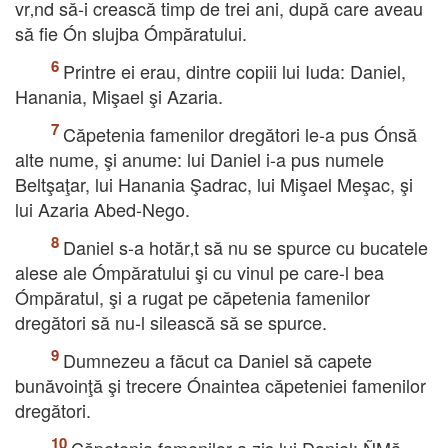
vr‚nd să-i crească timp de trei ani, după care aveau
să fie Ón slujba Ómpăratului.
Printre ei erau, dintre copiii lui Iuda: Daniel,
Hanania, Mişael şi Azaria.
Căpetenia famenilor dregători le-a pus Ónsă
alte nume, şi anume: lui Daniel i-a pus numele
Beltşaţar, lui Hanania Şadrac, lui Mişael Meşac, şi
lui Azaria Abed-Nego.
Daniel s-a hotăr‚t să nu se spurce cu bucatele
alese ale Ómpăratului şi cu vinul pe care-l bea
Ómpăratul, şi a rugat pe căpetenia famenilor
dregători să nu-l silească să se spurce.
Dumnezeu a făcut ca Daniel să capete
bunăvoinţă şi trecere Ónaintea căpeteniei famenilor
dregători.