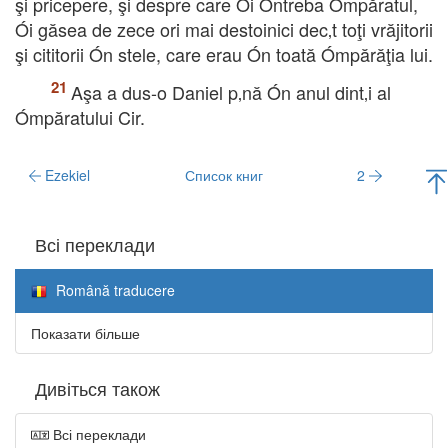
şi pricepere, şi despre care Ói Óntreba Ómpăratul,
Ói găsea de zece ori mai destoinici dec‚t toţi vrăjitorii
şi cititorii Ón stele, care erau Ón toată Ómpărăţia lui.
Aşa a dus-o Daniel p‚nă Ón anul dint‚i al
Ómpăratului Cir.
Ezekiel
Список книг
2
Всі переклади
Română traducere
Показати більше
Дивіться також
Всі переклади