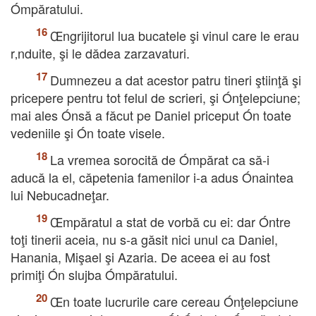
Ómpăratului.
Œngrijitorul lua bucatele şi vinul care le erau
r‚nduite, şi le dădea zarzavaturi.
Dumnezeu a dat acestor patru tineri ştiinţă şi
pricepere pentru tot felul de scrieri, şi Ónţelepciune;
mai ales Ónsă a făcut pe Daniel priceput Ón toate
vedeniile şi Ón toate visele.
La vremea sorocită de Ómpărat ca să-i
aducă la el, căpetenia famenilor i-a adus Ónaintea
lui Nebucadneţar.
Œmpăratul a stat de vorbă cu ei: dar Óntre
toţi tinerii aceia, nu s-a găsit nici unul ca Daniel,
Hanania, Mişael şi Azaria. De aceea ei au fost
primiţi Ón slujba Ómpăratului.
Œn toate lucrurile care cereau Ónţelepciune