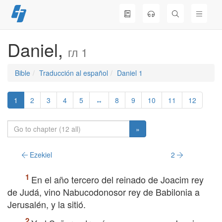
Skip
to
content
Daniel,
гл 1
Bible
Traducción al español
Daniel 1
1
2
3
4
5
↔
8
9
10
11
12
»
Ezekiel
2
En el año tercero del reinado de Joacim rey
de Judá, vino Nabucodonosor rey de Babilonia a
Jerusalén, y la sitió.