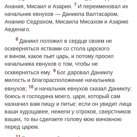
Анания, Мисаил и Азария.
И переименовал их
начальник евнухов — Даниила Валтасаром,
Ананию Седрахом, Мисаила Мисахом и Азарию
Авденаго.
Даниил положил в сердце своем не
оскверняться яствами со стола царского
и вином, какое пьет царь, и потому просил
начальника евнухов о том, чтобы не
оскверняться ему.
Бог даровал Даниилу
милость и благорасположение начальника
евнухов;
и начальник евнухов сказал Даниилу:
боюсь я господина моего, царя, который сам
назначил вам пищу и питье; если он увидит лица
ваши худощавее, нежели у отроков, сверстников
ваших, то вы сделаете голову мою виновною
перед царем.