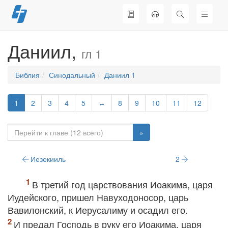
Перейти
к
содержимому
Даниил,
гл 1
Библия
Синодальный
Даниил 1
1
2
3
4
5
↔
8
9
10
11
12
»
Иезекииль
2
В третий год царствования Иоакима, царя
Иудейского, пришел Навуходоносор, царь
Вавилонский, к Иерусалиму и осадил его.
И предал Господь в руку его Иоакима, царя