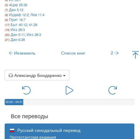
4Цар 25:30
Дан 5:12
Иудиф 12:2
;
Лев 11:4
Прит 16:7
Быт 40:12
;
41:28
Иез 28:3
Дан 5:11
;
Иез 28:3
Дан 6:28
Иезекииль
Список книг
2
Александр Бондаренко
00:00
/
04:41
Все переводы
Русский синодальный перевод
Протестантская редакция