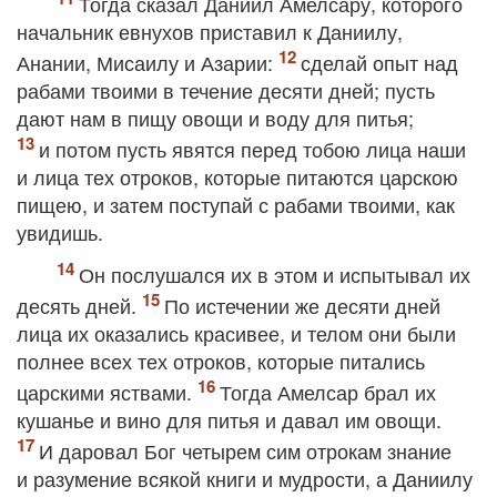
Тогда сказал Даниил Амелсару, которого
начальник евнухов приставил к Даниилу,
Анании, Мисаилу и Азарии:
сделай опыт над
рабами твоими в течение десяти дней; пусть
дают нам в пищу овощи и воду для питья;
и потом пусть явятся перед тобою лица наши
и лица тех отроков, которые питаются царскою
пищею, и затем поступай с рабами твоими, как
увидишь.
Он послушался их в этом и испытывал их
десять дней.
По истечении же десяти дней
лица их оказались красивее, и телом они были
полнее всех тех отроков, которые питались
царскими яствами.
Тогда Амелсар брал их
кушанье и вино для питья и давал им овощи.
И даровал Бог четырем сим отрокам знание
и разумение всякой книги и мудрости, а Даниилу