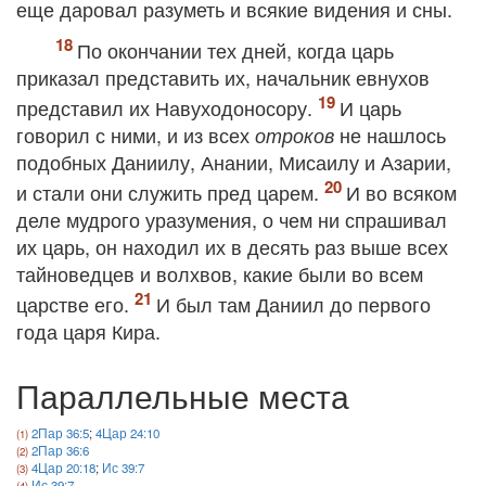
еще даровал разуметь и всякие видения и сны.
По окончании тех дней, когда царь
приказал представить их, начальник евнухов
представил их Навуходоносору.
И царь
говорил с ними, и из всех
не нашлось
отроков
подобных Даниилу, Анании, Мисаилу и Азарии,
и стали они служить пред царем.
И во всяком
деле мудрого уразумения, о чем ни спрашивал
их царь, он находил их в десять раз выше всех
тайноведцев и волхвов, какие были во всем
царстве его.
И был там Даниил до первого
года царя Кира.
Параллельные места
2Пар 36:5
;
4Цар 24:10
2Пар 36:6
4Цар 20:18
;
Ис 39:7
Ис 39:7