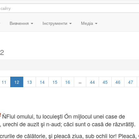
Вивчення
Інструменти
Медіа
12
11
12
13
14
15
16
↔
44
45
46
47
ÑFiul omului, tu locuieşti Ón mijlocul unei case de
urechi de auzit şi n-aud; căci sunt o casă de răzvrătiţi.
crurile de călătorie, şi pleacă ziua, sub ochii lor! Pleacă,