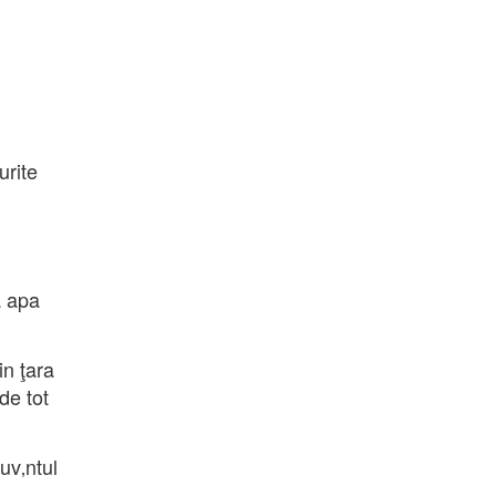
urite
a apa
in ţara
de tot
uv‚ntul