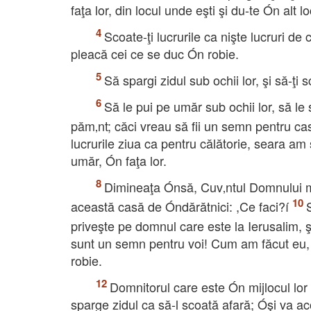
faţa lor, din locul unde eşti şi du-te Ón alt
Scoate-ţi lucrurile ca nişte lucruri de 
pleacă cei ce se duc Ón robie.
Să spargi zidul sub ochii lor, şi să-ţi s
Să le pui pe umăr sub ochii lor, să le s
păm‚nt; căci vreau să fii un semn pentru casa
lucrurile ziua ca pentru călătorie, seara am
umăr, Ón faţa lor.
Dimineaţa Ónsă, Cuv‚ntul Domnului mi
această casă de Óndărătnici: ,Ce faci?í
priveşte pe domnul care este la Ierusalim, şi
sunt un semn pentru voi! Cum am făcut eu, a
robie.
Domnitorul care este Ón mijlocul lor
sparge zidul ca să-l scoată afară; Óşi va ac