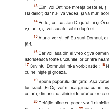
Œmi voi Óntinde mreaja peste el, şi v
Haldeilor; dar nu-i va vedea, şi va muri acol
Pe toţi cei ce stau Ón jurul lui şi Ói s
v‚nturile, şi voi scoate sabia după ei.
Atunci vor şti că Eu sunt Domnul, c‚n
ţări.
Dar voi lăsa din ei vreo c‚ţiva oame
istorisească toate ur‚ciunile lor printre nea
Cuv‚ntul Domnului mi-a vorbit astfel:
Ñ
cu nelinişte şi groază.
Spune poporului din ţară: ,Aşa vorbe
lui Israel: ,Ei Óşi vor m‚nca p‚inea cu neliniş
ce are, din pricina silniciei tuturor celor ce 
Cetăţile pline cu popor vor fi nimicite