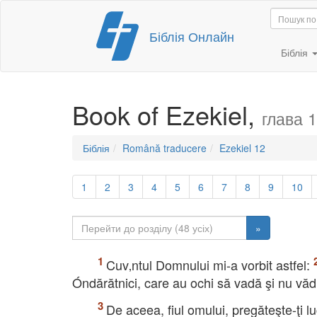
Перейти
Біблія Онлайн
до
вмісту
Біблія
Book of Ezekiel,
глава 
Біблія
Română traducere
Ezekiel 12
1
2
3
4
5
6
7
8
9
10
»
Cuv‚ntul Domnului mi-a vorbit astfel:
Óndărătnici, care au ochi să vadă şi nu văd, 
De aceea, fiul omului, pregăteşte-ţi lu