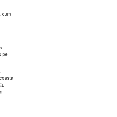
r, cum
s
s pe
,
ceasta
Eu
Ón