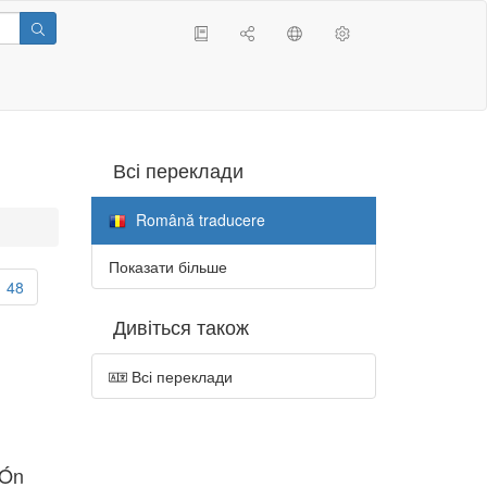
Всі переклади
Română traducere
Показати більше
48
Дивіться також
Всі переклади
 Ón