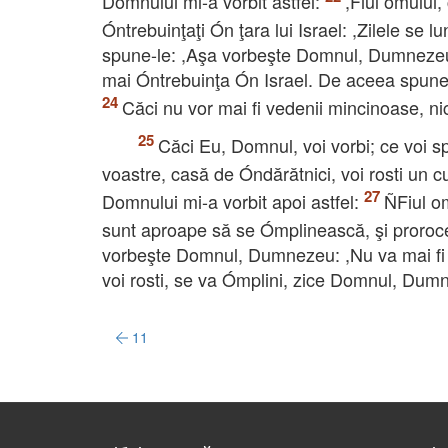
Domnului mi-a vorbit astfel:
,Fiul omului
Óntrebuinţaţi Ón ţara lui Israel: ,Zilele se 
spune-le: ,Aşa vorbeşte Domnul, Dumnezeu: 
mai Óntrebuinţa Ón Israel. De aceea spune-le
Căci nu vor mai fi vedenii mincinoase, nic
Căci Eu, Domnul, voi vorbi; ce voi sp
voastre, casă de Óndărătnici, voi rosti un 
Domnului mi-a vorbit apoi astfel:
ÑFiul om
sunt aproape să se Ómplinească, şi proroce
vorbeşte Domnul, Dumnezeu: ,Nu va mai fi z
voi rosti, se va Ómplini, zice Domnul, Dum
11