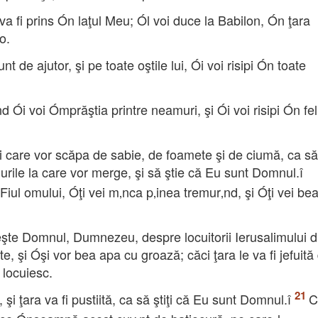
a fi prins Ón laţul Meu; Ól voi duce la Babilon, Ón ţara
o.
unt de ajutor, şi pe toate oştile lui, Ói voi risipi Ón toate
d Ói voi Ómprăştia printre neamuri, şi Ói voi risipi Ón fel
ni care vor scăpa de sabie, de foamete şi de ciumă, ca să
murile la care vor merge, şi să ştie că Eu sunt Domnul.î
Fiul omului, Óţi vei m‚nca p‚inea tremur‚nd, şi Óţi vei be
şte Domnul, Dumnezeu, despre locuitorii Ierusalimului d
te, şi Óşi vor bea apa cu groază; căci ţara le va fi jefuită 
o locuiesc.
, şi ţara va fi pustiită, ca să ştiţi că Eu sunt Domnul.î
C