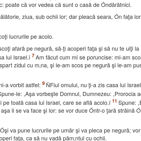
 loc: poate că vor vedea că sunt o casă de Óndărătnici.
călătorie, ziua, sub ochii lor; dar pleacă seara, Ón faţa lo
coţi lucrurile pe acolo.
coţi afară pe negură, să-ţi acoperi faţa şi să nu te uiţi la
 lui Israel.î
Am făcut cum mi se poruncise: mi-am sco
 spart zidul cu m‚na, şi le-am scos pe negură şi le-am pu
-a vorbit astfel:
ÑFiul omului, nu ţi-a zis casa lui Israel
Spune-le: ,Aşa vorbeşte Domnul, Dumnezeu: ,Prorocia a
 pe toată casa lui Israel, care se află acolo.í
Spune: ,
şa li se va face şi lor: se vor duce Óntr-o ţară străină 
 Óşi va pune lucrurile pe umăr şi va pleca pe negură; vor
operi faţa, ca să nu vadă păm‚ntul cu ochii.