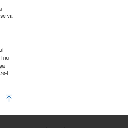
a
 se va
ul
el nu
şa
re-l