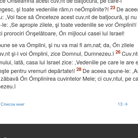
, ce Ónseamnă acest cuv‚nt de batjocură, pe care-l
lungesc, şi toate vedeniile răm‚n neÓmplinite?í
De acee
,Voi face să Ónceteze acest cuv‚nt de batjocură, şi nu
: ,Se apropie zilele, şi toate vedeniile se vor Ómplini!í
i prorociri Ónşelătoare, Ón mijlocul casei lui Israel!
une se va Ómplini, şi nu va mai fi am‚nat; da, Ón zilele
cuv‚nt şi-l voi Ómplini, zice Domnul, Dumnezeu.î
Cuv‚nt
ului, iată, casa lui Israel zice: ,Vedeniile pe care le are 
şte pentru vremuri depărtate!í
De aceea spune-le: ,A
ăbavă Ón Ómplinirea cuvintelor Mele; ci cuv‚ntul, pe ca
nezeu.î
Список книг
13