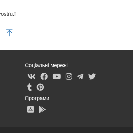
ostru.î
Соціальні мережі
Програми