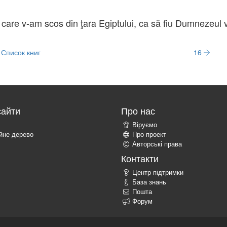
are v-am scos din ţara Egiptului, ca să fiu Dumnezeul v
Список книг
16
сайти
Про нас
Віруємо
ійне дерево
Про проект
Авторські права
Контакти
Центр підтримки
База знань
Пошта
Форум