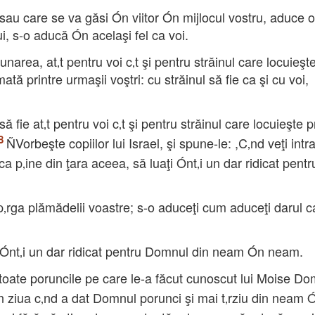
 sau care se va găsi Ón viitor Ón mijlocul vostru, aduce o 
i, s-o aducă Ón acelaşi fel ca voi.
narea, at‚t pentru voi c‚t şi pentru străinul care locuieş
tă printre urmaşii voştri: cu străinul să fie ca şi cu voi,
 fie at‚t pentru voi c‚t şi pentru străinul care locuieşte p
ÑVorbeşte copiilor lui Israel, şi spune-le: ,C‚nd veţi int
ca p‚ine din ţara aceea, să luaţi Ónt‚i un dar ridicat pentr
 p‚rga plămădelii voastre; s-o aduceţi cum aduceţi darul c
i Ónt‚i un dar ridicat pentru Domnul din neam Ón neam.
i toate poruncile pe care le-a făcut cunoscut lui Moise Do
n ziua c‚nd a dat Domnul porunci şi mai t‚rziu din neam 