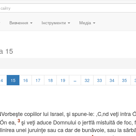
Вивчення
Інструменти
Медіа
а 15
14
15
16
17
18
19
↔
32
33
34
35
Vorbeşte copiilor lui Israel, şi spune-le: ,C‚nd veţi intra 
 Ón ea,
şi veţi aduce Domnului o jertfă mistuită de foc, f
linirea unei juruinţe sau ca dar de bunăvoie, sau la sărbă