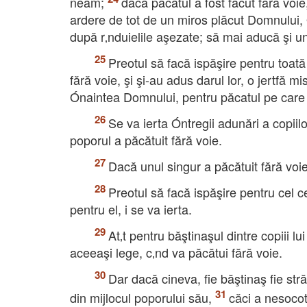
neam;
dacă păcatul a fost făcut fără voi
ardere de tot de un miros plăcut Domnului,
după r‚nduielile aşezate; să mai aducă şi un
Preotul să facă ispăşire pentru toată a
fără voie, şi şi-au adus darul lor, o jertfă m
Ónaintea Domnului, pentru păcatul pe care l-
Se va ierta Óntregii adunări a copiilor
poporul a păcătuit fără voie.
Dacă unul singur a păcătuit fără voi
Preotul să facă ispăşire pentru cel 
pentru el, i se va ierta.
At‚t pentru băştinaşul dintre copiii lui
aceeaşi lege, c‚nd va păcătui fără voie.
Dar dacă cineva, fie băştinaş fie str
din mijlocul poporului său,
căci a nesocoti