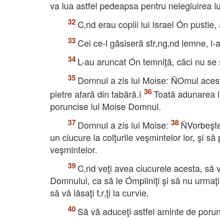
va lua astfel pedeapsa pentru nelegiuirea lu
C‚nd erau copiii lui Israel Ón pustie
Cei ce-l găsiseră str‚ng‚nd lemne, l-
L-au aruncat Ón temniţă, căci nu se 
Domnul a zis lui Moise: ÑOmul acest
pietre afară din tabără.î
Toată adunarea l-
poruncise lui Moise Domnul.
Domnul a zis lui Moise:
ÑVorbeşte 
un ciucure la colţurile veşmintelor lor, şi să
veşmintelor.
C‚nd veţi avea ciucurele acesta, să vă
Domnului, ca să le Ómpliniţi şi să nu urmaţi 
să vă lăsaţi t‚r‚ţi la curvie.
Să vă aduceţi astfel aminte de porunc