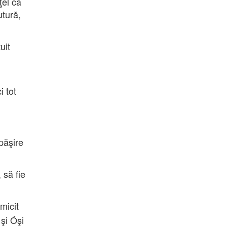
ţel ca
utură,
uit
i tot
păşire
 să fie
micit
 şi Óşi