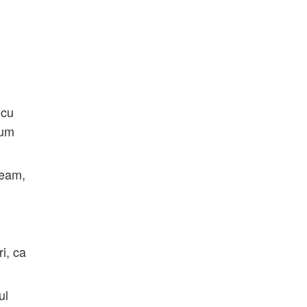
 cu
cum
neam,
i, ca
ul