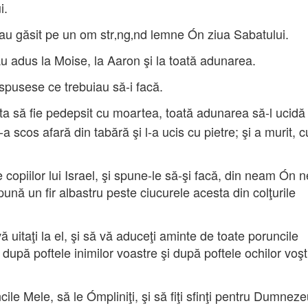
i.
, au găsit pe un om str‚ng‚nd lemne Ón ziua Sabatului.
au adus la Moise, la Aaron şi la toată adunarea.
spusese ce trebuiau să-i facă.
a să fie pedepsit cu moartea, toată adunarea să-l ucidă
a scos afară din tabără şi l-a ucis cu pietre; şi a murit, 
copiilor lui Israel, şi spune-le să-şi facă, din neam Ón 
 pună un fir albastru peste ciucurele acesta din colţurile
 uitaţi la el, şi să vă aduceţi aminte de toate poruncile
după poftele inimilor voastre şi după poftele ochilor voştr
ile Mele, să le Ómpliniţi, şi să fiţi sfinţi pentru Dumneze