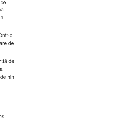
uce
nă
la
Óntr-o
care de
rtfă de
ea
 de hin
os