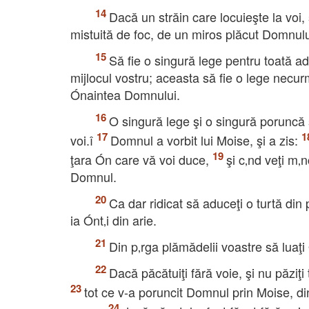
Dacă un străin care locuieşte la voi,
mistuită de foc, de un miros plăcut Domnulu
Să fie o singură lege pentru toată adu
mijlocul vostru; aceasta să fie o lege necurma
Ónaintea Domnului.
O singură lege şi o singură poruncă să
voi.î
Domnul a vorbit lui Moise, şi a zis:
ţara Ón care vă voi duce,
şi c‚nd veţi m‚n
Domnul.
Ca dar ridicat să aduceţi o turtă din
ia Ónt‚i din arie.
Din p‚rga plămădelii voastre să luaţ
Dacă păcătuiţi fără voie, şi nu păziţ
tot ce v-a poruncit Domnul prin Moise, di