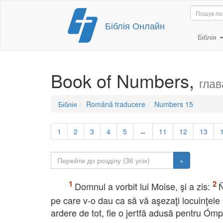
Перейти
Біблія Онлайн
до
вмісту
Біблія
Book of Numbers,
глав
Біблія
Română traducere
Numbers 15
1
2
3
4
5
↔
11
12
13
»
Domnul a vorbit lui Moise, şi a zis:
Ñ
pe care v-o dau ca să vă aşezaţi locuinţele
ardere de tot, fie o jertfă adusă pentru Ómp