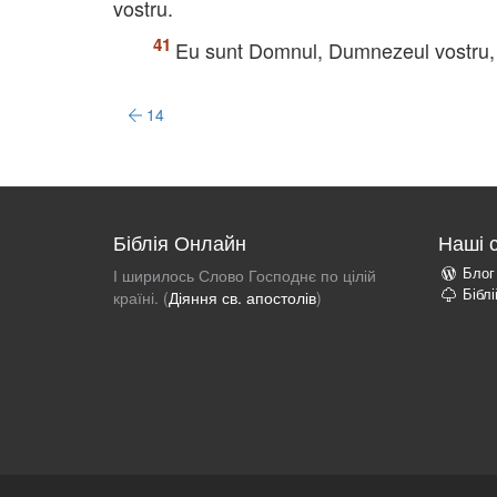
vostru.
Eu sunt Domnul, Dumnezeul vostru, c
14
Біблія Онлайн
Наші 
Блог
І ширилось Слово Господнє по цілій
Бібл
країні. (
Діяння св. апостолів
)