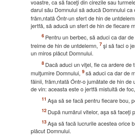
voastre, ca să faceţi din cirezile sau turme
darul său Domnului să aducă Domnului ca da
frăm‚ntată Óntr-un sfert de hin de untdelem
jertfă, să aducă un sfert de hin de fiecare m
Pentru un berbec, să aduci ca dar de 
treime de hin de untdelemn,
şi să faci o 
un miros plăcut Domnului.
Dacă aduci un viţel, fie ca ardere de t
mulţumire Domnului,
să aduci ca dar de m
făinii, frăm‚ntată Óntr-o jumătate de hin de
de vin: aceasta este o jertfă mistuită de fo
Aşa să se facă pentru fiecare bou, pe
După numărul vitelor, aşa să faceţi p
Aşa să facă lucrurile acestea orice b
plăcut Domnului.