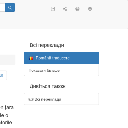
Всі переклади
Română traducere
Показати більше
36
Дивіться також
Всі переклади
Ón ţara
ie o
torile