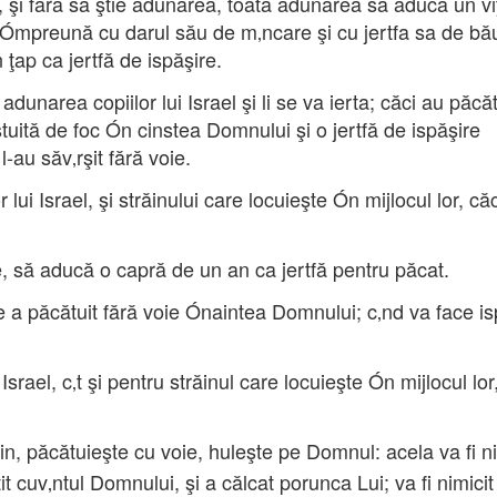
e, şi fără să ştie adunarea, toată adunarea să aducă un vi
 Ómpreună cu darul său de m‚ncare şi cu jertfa sa de bă
 ţap ca jertfă de ispăşire.
dunarea copiilor lui Israel şi li se va ierta; căci au păcăt
istuită de foc Ón cinstea Domnului şi o jertfă de ispăşire
au săv‚rşit fără voie.
 lui Israel, şi străinului care locuieşte Ón mijlocul lor, căc
e, să aducă o capră de un an ca jertfă pentru păcat.
ce a păcătuit fără voie Ónaintea Domnului; c‚nd va face is
 Israel, c‚t şi pentru străinul care locuieşte Ón mijlocul lor,
ăin, păcătuieşte cu voie, huleşte pe Domnul: acela va fi ni
t cuv‚ntul Domnului, şi a călcat porunca Lui; va fi nimicit