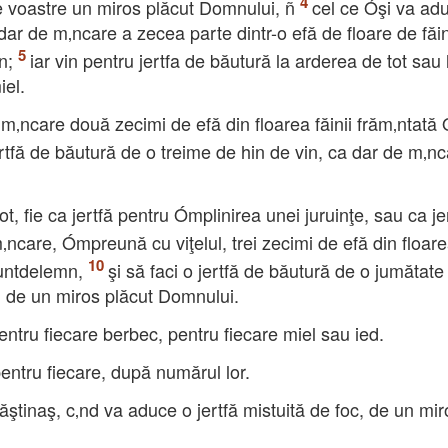
le voastre un miros plăcut Domnului, ñ
cel ce Óşi va ad
r de m‚ncare a zecea parte dintr-o efă de floare de făi
n;
iar vin pentru jertfa de băutură la arderea de tot sau 
iel.
m‚ncare două zecimi de efă din floarea făinii frăm‚ntată 
jertfă de băutură de o treime de hin de vin, ca dar de m‚n
ot, fie ca jertfă pentru Ómplinirea unei juruinţe, sau ca je
‚ncare, Ómpreună cu viţelul, trei zecimi de efă din floar
 untdelemn,
şi să faci o jertfă de băutură de o jumătate
c, de un miros plăcut Domnului.
ntru fiecare berbec, pentru fiecare miel sau ied.
entru fiecare, după numărul lor.
ăştinaş, c‚nd va aduce o jertfă mistuită de foc, de un mir