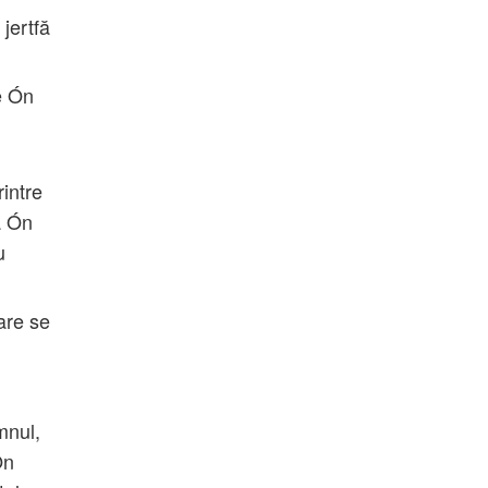
jertfă
te Ón
rintre
ra Ón
u
are se
mnul,
Ón