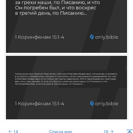
14
Список книг
16