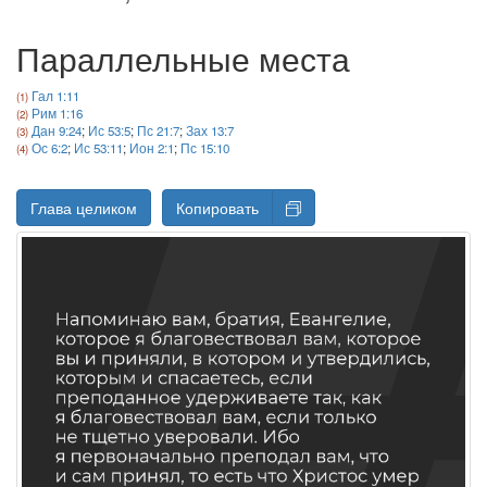
Параллельные места
Гал 1:11
Рим 1:16
Дан 9:24
;
Ис 53:5
;
Пс 21:7
;
Зах 13:7
Ос 6:2
;
Ис 53:11
;
Ион 2:1
;
Пс 15:10
Глава целиком
Копировать