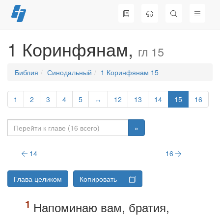
Перейти
к
содержимому
1 Коринфянам,
гл 15
Библия
Синодальный
1 Коринфянам 15
1
2
3
4
5
↔
12
13
14
15
16
»
14
16
Глава целиком
Копировать
Напоминаю вам, братия,