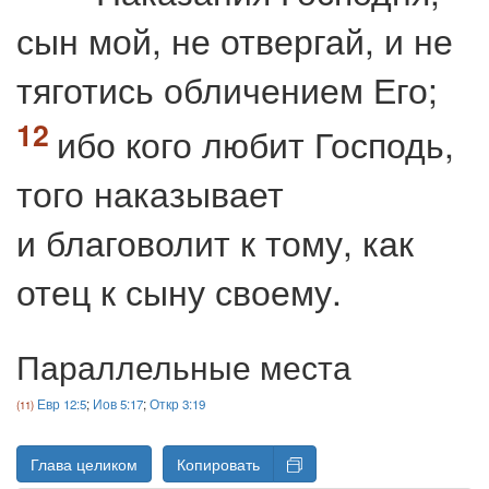
сын мой, не отвергай, и не
тяготись обличением Его;
ибо кого любит Господь,
того наказывает
и благоволит к тому, как
отец к сыну своему.
Параллельные места
Евр 12:5
;
Иов 5:17
;
Откр 3:19
Глава целиком
Копировать