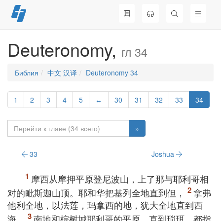
Перейти
к
содержимому
Deuteronomy,
гл 34
Библия
中文 汉译
Deuteronomy 34
1
2
3
4
5
↔
30
31
32
33
34
»
33
Joshua
摩西从摩押平原登尼波山，上了那与耶利哥相
对的毗斯迦山顶。耶和华把基列全地直到但，
拿弗
他利全地，以法莲，玛拿西的地，犹大全地直到西
海，
南地和棕树城耶利哥的平原，直到琐珥，都指