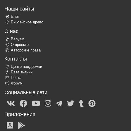
Наши сайты
Блог
Библейское древо
О нас
Веруем
О проекте
Авторские права
Контакты
Центр поддержки
База знаний
Почта
Форум
Социальные сети
Приложения