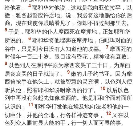
给他看。
耶和华对他说，这就是我向亚伯拉罕，以
撒，雅各起誓应许之地。说，我必将这地赐给你的后
裔。现在我使你眼睛看见了，你却不得过到那里去。
于是，耶和华的仆人摩西死在摩押地，正如耶和华
所说的。
耶和华将他埋葬在摩押地，伯毗珥对面的
谷中，只是到今日没有人知道他的坟墓。
摩西死的
时候年一百二十岁。眼目没有昏花，精神没有衰败。
以色列人在摩押平原为摩西哀哭了三十日，为摩西
居丧哀哭的日子就满了。
嫩的儿子约书亚。因为摩
西曾按手在他头上，就被智慧的灵充满，以色列人便
听从他，照着耶和华吩咐摩西的行了。
以后以色
列中再没有兴起先知像摩西的。他是耶和华面对面所
认识的。
耶和华打发他在埃及地向法老和他的一
切臣仆，并他的全地，行各样神迹奇事，
又在以
色列众人眼前显大能的手，行一切大而可畏的事。