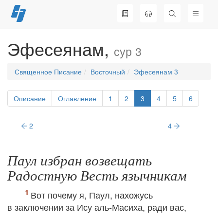
Перейти
к
содержимому
Эфесеянам,
сур 3
Священное Писание
Восточный
Эфесеянам 3
Описание
Оглавление
1
2
3
4
5
6
2
4
Паул избран возвещать
Радостную Весть язычникам
Вот почему я, Паул, нахожусь
в заключении за Ису аль-Масиха, ради вас,