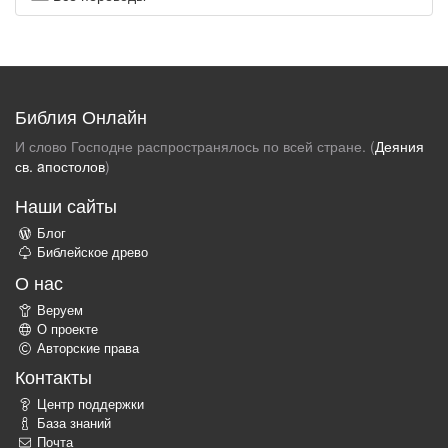
Библия Онлайн
И слово Господне распространялось по всей стране. (
Деяния
св. aпостолов
)
Наши сайты
Блог
Библейское древо
О нас
Веруем
О проекте
Авторские права
Контакты
Центр поддержки
База знаний
Почта