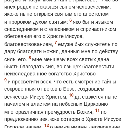
инех родех не сказася сыном человеческим,
якоже ныне открыся святым его апостолом
и пророком духом святым:
яко быти языком
снаследником и стелесником и спричастником
обетования его о Христе Иисусе,
благовествованием,
емуже бых служитель по
дару благодати Божия, данныя мне по действу
силы его.
Мне меншему всех святых дана
бысть благодать сия, во языцех благовестити
неизследованное богатство Христово
и просветити всех, что есть смотрение тайны
сокровенныя от веков в Бозе, создавшем
всяческая Иисус Христом,
да скажется ныне
началом и властем на небесных Царковию
многоразличная премудрость Божия,
по
предложению век, еже сотвори о Христе Иисусе
Господе нашем,
о немже имамы дерзновение