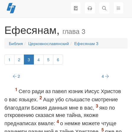
Перейти
к
содержимому
Ефесянам,
глава 3
Библия
Церковнославянский
Ефесянам 3
1
2
3
4
5
6
2
4
Сего ради аз павел юзник Иисус Христов
о вас языцех.
Аще убо слышасте смотрение
благодати Божия данныя мне в вас,
яко по
откровению сказася мне тайна, якоже
преднаписах вмале:
о немже можете чтуще
разумети разум мой в тайне Христове,
яже во