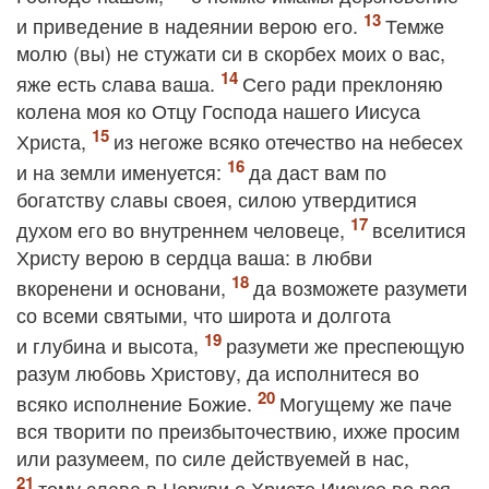
и приведение в надеянии верою его.
Темже
молю (вы) не стужати си в скорбех моих о вас,
яже есть слава ваша.
Сего ради преклоняю
колена моя ко Отцу Господа нашего Иисуса
Христа,
из негоже всяко отечество на небесех
и на земли именуется:
да даст вам по
богатству славы своея, силою утвердитися
духом его во внутреннем человеце,
вселитися
Христу верою в сердца ваша: в любви
вкоренени и основани,
да возможете разумети
со всеми святыми, что широта и долгота
и глубина и высота,
разумети же преспеющую
разум любовь Христову, да исполнитеся во
всяко исполнение Божие.
Могущему же паче
вся творити по преизбыточествию, ихже просим
или разумеем, по силе действуемей в нас,
тому слава в Церкви о Христе Иисусе во вся