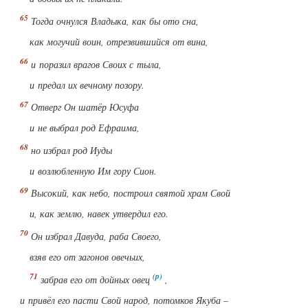
Тогда очнулся Владыка, как бы ото сна,
как могучий воин, отрезвившийся от вина,
и поразил врагов Своих с тыла,
и предал их вечному позору.
Отверг Он шатёр Юсуфа
и не выбрал род Ефраима,
но избрал род Иуды
и возлюбленную Им гору Сион.
Высокий, как небо, построил святой храм Свой
и, как землю, навек утвердил его.
Он избрал Давуда, раба Своего,
взяв его от загонов овечьих,
забрав его от дойных овец
,
и привёл его пасти Свой народ, потомков Якуба –