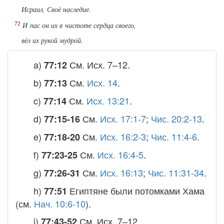
Исраил, Своё наследие.
И пас он их в чистоте сердца своего,
вёл их рукой мудрой.
a)
См.
Исх. 7–12
.
77:12
b)
См.
Исх. 14
.
77:13
c)
См.
Исх. 13:21
.
77:14
d)
См.
Исх. 17:1-7
;
Чис. 20:2-13
.
77:15-16
e)
См.
Исх. 16:2-3
;
Чис. 11:4-6
.
77:18-20
f)
См.
Исх. 16:4-5
.
77:23-25
g)
См.
Исх. 16:13
;
Чис. 11:31-34
.
77:26-31
h)
Египтяне были потомками Хама
77:51
(см.
Нач. 10:6-10
).
i)
См.
Исх. 7–12
.
77:43-52