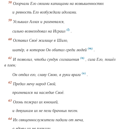
Огорчали Его своими капищами на возвышенностях
и ревность Его возбуждали идолами.
Услышал Аллах и разгневался,
сильно вознегодовал на Исраил
.
Оставил Своё жилище в Шило,
шатёр, в котором Он обитал среди людей
.
И позволил, чтобы сундук соглашения
, сила Его, пошёл
в плен;
Он отдал его, славу Свою, в руки врага
.
Предал мечу народ Свой,
прогневался на наследие Своё.
Огонь пожрал их юношей,
и девушкам их не пели брачных песен.
Их священнослужители падали от меча,
а вдовы их не плакали.