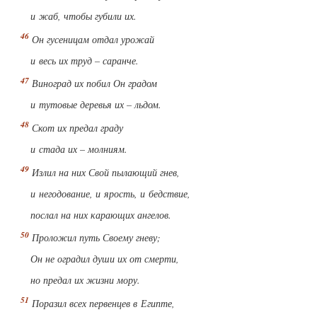
и жаб, чтобы губили их.
Он гусеницам отдал урожай
и весь их труд – саранче.
Виноград их побил Он градом
и тутовые деревья их – льдом.
Скот их предал граду
и стада их – молниям.
Излил на них Свой пылающий гнев,
и негодование, и ярость, и бедствие,
послал на них карающих ангелов.
Проложил путь Своему гневу;
Он не оградил души их от смерти,
но предал их жизни мору.
Поразил всех первенцев в Египте,