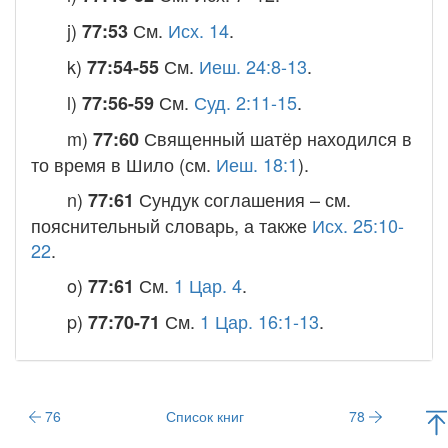
j)
См.
Исх. 14
.
77:53
k)
См.
Иеш. 24:8-13
.
77:54-55
l)
См.
Суд. 2:11-15
.
77:56-59
m)
Священный шатёр находился в
77:60
то время в Шило (см.
Иеш. 18:1
).
n)
Сундук соглашения
– см.
77:61
пояснительный словарь, а также
Исх. 25:10-
22
.
o)
См.
1 Цар. 4
.
77:61
p)
См.
1 Цар. 16:1-13
.
77:70-71
76
Список книг
78