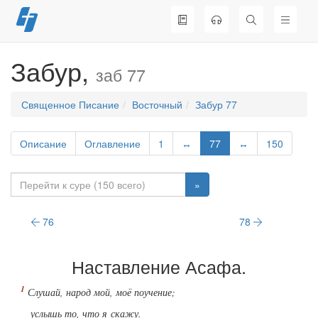
Перейти
к
содержимому
Забур,
заб 77
Священное Писание
Восточный
Забур 77
Описание
Оглавление
1
↔
77
↔
150
»
76
78
Наставление Асафа.
Слушай, народ мой, моё поучение;
услышь то, что я скажу.