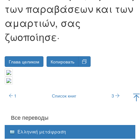
των παραβάσεων και των
αμαρτιών, σας
ζωοποίησε·
Глава целиком
Копировать
1
Список книг
3
Все переводы
Ελληνική μετάφραση