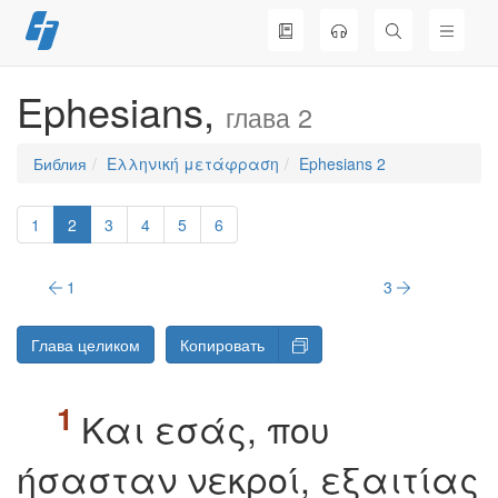
Перейти
к
содержимому
Ephesians,
глава 2
Библия
Ελληνική μετάφραση
Ephesians 2
1
2
3
4
5
6
1
3
Глава целиком
Копировать
Kαι εσάς, που
ήσασταν νεκροί, εξαιτίας