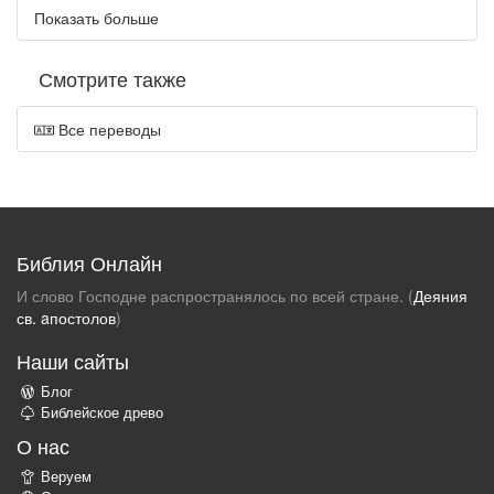
Показать больше
Смотрите также
Все переводы
Библия Онлайн
И слово Господне распространялось по всей стране. (
Деяния
св. aпостолов
)
Наши сайты
Блог
Библейское древо
О нас
Веруем