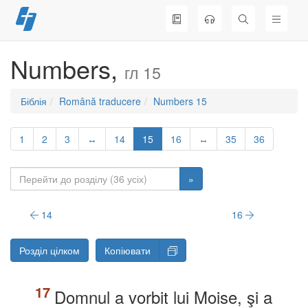
Перейти
до
вмісту
Numbers,
гл 15
Біблія
Română traducere
Numbers 15
1
2
3
↔
14
15
16
↔
35
36
»
14
16
Розділ цілком
Копіювати
Domnul a vorbit lui Moise, şi a