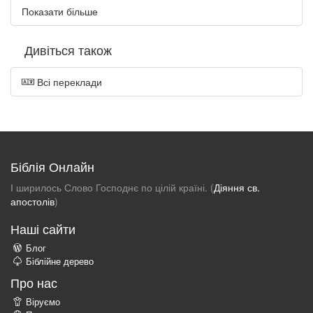
Показати більше
Дивіться також
Всі переклади
Біблія Онлайн
І ширилось Слово Господнє по цілій країні. (
Діяння св.
апостолів
)
Наші сайти
Блог
Біблійне дерево
Про нас
Віруємо