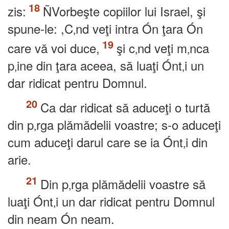
zis:
ÑVorbeşte copiilor lui Israel, şi
spune-le: ,C‚nd veţi intra Ón ţara Ón
care vă voi duce,
şi c‚nd veţi m‚nca
p‚ine din ţara aceea, să luaţi Ónt‚i un
dar ridicat pentru Domnul.
Ca dar ridicat să aduceţi o turtă
din p‚rga plămădelii voastre; s-o aduceţi
cum aduceţi darul care se ia Ónt‚i din
arie.
Din p‚rga plămădelii voastre să
luaţi Ónt‚i un dar ridicat pentru Domnul
din neam Ón neam.