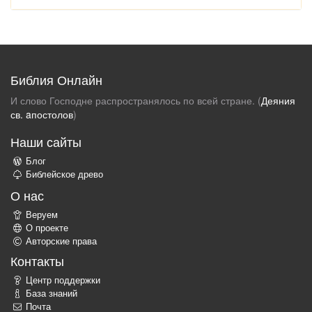
Библия Онлайн
И слово Господне распространялось по всей стране. (
Деяния
св. aпостолов
)
Наши сайты
Блог
Библейское древо
О нас
Веруем
О проекте
Авторские права
Контакты
Центр поддержки
База знаний
Почта