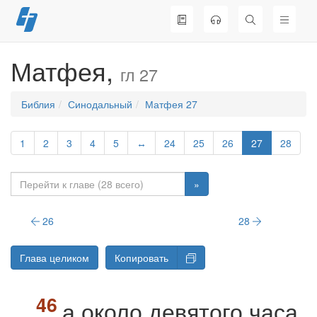
Перейти
к
содержимому
Матфея,
гл 27
Библия
Синодальный
Матфея 27
1
2
3
4
5
↔
24
25
26
27
28
»
26
28
Глава целиком
Копировать
а около девятого часа