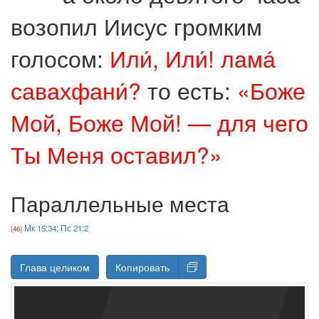
возопил Иисус громким
голосом:
Или́, Или́! лама́
савахфани́?
то есть:
«Боже
Мой, Боже Мой! — для чего
Ты Меня оставил?»
Параллельные места
Мк 15:34
;
Пс 21:2
Глава целиком
Копировать