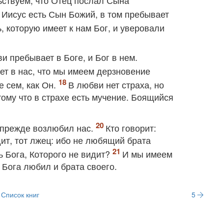
ьствуем, что Отец послал Сына
о Иисус есть Сын Божий, в том пребывает
 которую имеет к нам Бог, и уверовали
 пребывает в Боге, и Бог в нем.
ет в нас, что мы имеем дерзновение
е сем, как Он.
В любви нет страха, но
ому что в страхе есть мучение. Боящийся
 прежде возлюбил нас.
Кто говорит:
ит, тот лжец: ибо не любящий брата
ь Бога, Которого не видит?
И мы имеем
 Бога любил и брата своего.
Список книг
5