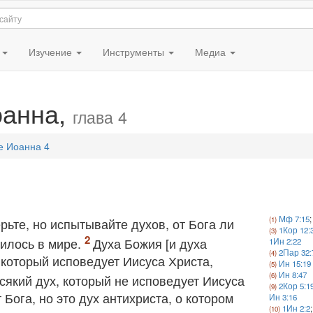
я
Изучение
Инструменты
Медиа
оанна,
глава 4
е Иоанна 4
Мф 7:15
рьте, но испытывайте духов, от Бога ли
1Кор 12:
вилось в мире.
Духа Божия [и духа
1Ин 2:22
2Пар 32:
, который исповедует Иисуса Христа,
Ин 15:19
Ин 8:47
всякий дух, который не исповедует Иисуса
2Кор 5:1
 Бога, но это дух антихриста, о котором
Ин 3:16
1Ин 2:2