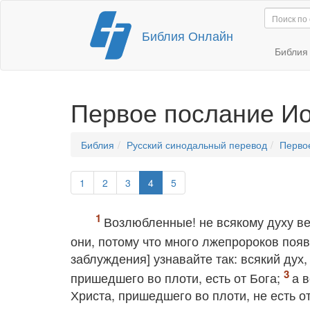
Перейти
Библия Онлайн
к
содержимому
Библи
Первое послание И
Библия
Русский синодальный перевод
Перво
1
2
3
4
5
Возлюбленные! не всякому духу ве
они, потому что много лжепророков поя
заблуждения] узнавайте так: всякий дух
пришедшего во плоти, есть от Бога;
а 
Христа, пришедшего во плоти, не есть от