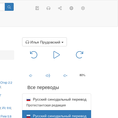
Илья Прудовский
00:00
/
00:00
80%
;
Откр 2:2
Все переводы
3
;
7
Русский синодальный перевод
Протестантская редакция
9
;
Ис 9:6
;
Русский синодальный перевод
;
Рим 5:8