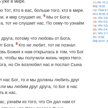
 уже в мире.
Ин 15:1
Мф 18:33
о Тот, Кто в вас, больше того, кто в мире.
1Тим 6:
Исх 33:20
;
И
ки, и мир слушает их.
Мы от Бога;
1Ин 3:2
а, тот не слушает нас. По сему‐то узнаём
1Ин 5:5
1Ин 3:2
1Ин 2:4
1Ин 3:1
друга, потому что любовь от Бога,
Ин 13:34
;
Мф 22:37
,
3
ет Бога.
Кто не любит, тот не познал
вь Божия к нам открылась в том, что Бог
, чтобы мы получили жизнь через Него.
ога, но Он возлюбил нас и послал Сына
.
 нас Бог, то и мы должны любить друг
сли мы любим друг друга, то Бог в нас
ь в нас.
с, узнаём из того, что Он дал нам от