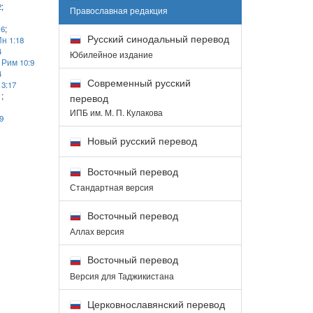
2
;
Православная редакция
16
;
Русский синодальный перевод
н 1:18
4
Юбилейное издание
;
Рим 10:9
4
Современный русский
;
3:17
1
;
перевод
ИПБ им. М. П. Кулакова
9
Новый русский перевод
Восточный перевод
Стандартная версия
Восточный перевод
Аллах версия
Восточный перевод
Версия для Таджикистана
Церковнославянский перевод