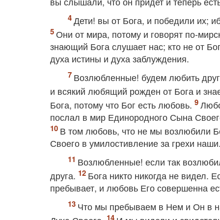
вы слышали, что он придет и теперь есть
Дети! вы от Бога, и победили их; иб
Они от мира, потому и говорят по‐мирс
знающий Бога слушает нас; кто не от Бог
духа истины и духа заблуждения.
Возлюбленные! будем любить друг 
и всякий любящий рожден от Бога и зна
Бога, потому что Бог есть любовь.
Любо
послал в мир Единородного Сына Своего
В том любовь, что не мы возлюбили Б
Своего в умилостивление за грехи наши
Возлюбленные! если так возлюбил
друга.
Бога никто никогда не видел. Е
пребывает, и любовь Его совершенна ест
Что мы пребываем в Нем и Он в на