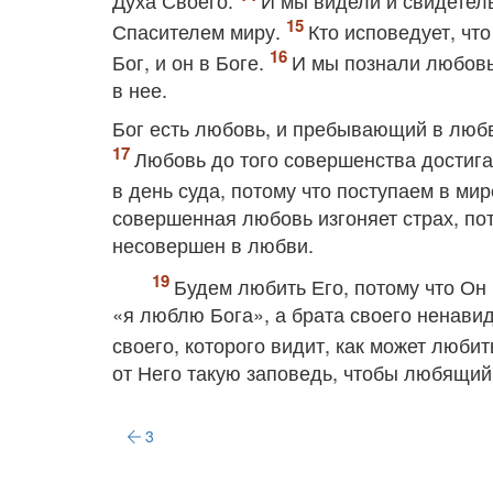
Духа Своего.
И мы видели и свидетел
Спасителем миру.
Кто исповедует, чт
Бог, и он в Боге.
И мы познали любовь,
в нее.
Бог есть любовь, и пребывающий в любви
Любовь до того совершенства достига
в день суда, потому что поступаем в мир
совершенная любовь изгоняет страх, пот
несовершен в любви.
Будем любить Его, потому что Он
«я люблю Бога», а брата своего ненавид
своего, которого видит, как может любит
от Него такую заповедь, чтобы любящий
3