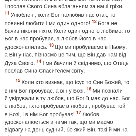
і послав Свого Сина вблаганням за наші гріхи.
Улюблені, коли Бог полюбив нас отак, то
повинні любити і ми один одного!
Бога не
бачив ніколи ніхто. Коли один одного любимо, то
Бог в нас пробуває, а любов Його в нас
удосконалилась.
Що ми пробуваємо в Ньому,
а Він у нас, пізнаємо це тим, що Він дав нам від
Духа Свого.
І ми бачили й свідчимо, що Отець
послав Сина Спасителем світу.
Коли хто визнає, що Ісус то Син Божий, то
в нім Бог пробуває, а він у Бозі.
Ми познали
й увірували в ту любов, що Бог її має до нас. Бог
є любов, і хто пробуває в любові, пробуває той
в Бозі, і в нім Бог пробуває!
Любов
удосконалюється з нами так, що ми маємо
відвагу на день судний, бо який Він, такі й ми на