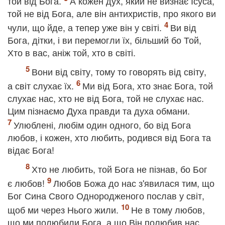
той від Бога.
А кожен дух, який не визнає Ісуса,
той не від Бога, але він антихристів, про якого ви
чули, що йде, а тепер уже він у світі.
Ви від
Бога, дітки, і ви перемогли їх, більший бо Той,
Хто в вас, аніж той, хто в світі.
Вони від світу, тому то говорять від світу,
а світ слухає їх.
Ми від Бога, хто знає Бога, той
слухає нас, хто не від Бога, той не слухає нас.
Цим пізнаємо Духа правди та духа обмани.
Улюблені, любім один одного, бо від Бога
любов, і кожен, хто любить, родився від Бога та
відає Бога!
Хто не любить, той Бога не пізнав, бо Бог
є любов!
Любов Божа до нас з'явилася тим, що
Бог Сина Свого Однородженого послав у світ,
щоб ми через Нього жили.
Не в тому любов,
що ми полюбили Бога, а що Він полюбив нас,