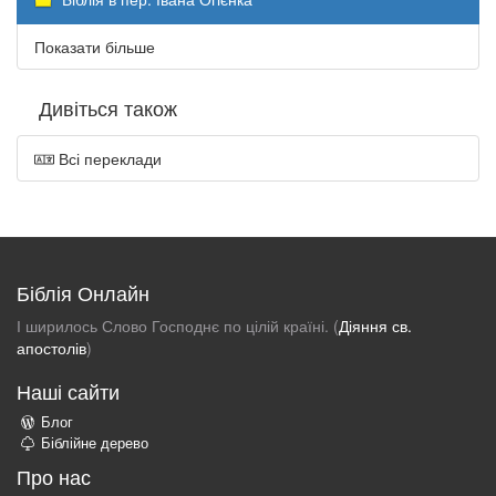
Показати більше
Дивіться також
Всі переклади
Біблія Онлайн
І ширилось Слово Господнє по цілій країні. (
Діяння св.
апостолів
)
Наші сайти
Блог
Біблійне дерево
Про нас