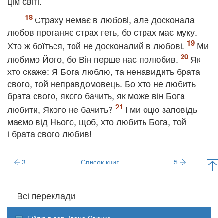
цім світі.
Страху немає в любові, але досконала
любов проганяє страх геть, бо страх має муку.
Хто ж боїться, той не досконалий в любові.
Ми
любимо Його, бо Він перше нас полюбив.
Як
хто скаже: Я Бога люблю, та ненавидить брата
свого, той неправдомовець. Бо хто не любить
брата свого, якого бачить, як може він Бога
любити, Якого не бачить?
І ми оцю заповідь
маємо від Нього, щоб, хто любить Бога, той
і брата свого любив!
3
Список книг
5
Всі переклади
Біблія в пер. Івана Огієнка