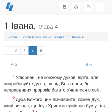
Перейти
до
вмісту
1 Івана,
глава 4
Біблія
Біблія в пер. Івана Огієнка
1 Івана 4
1
2
3
4
5
3
5
Улюблені, не кожному духові вірте, але
випробовуйте духів, чи від Бога вони, бо
неправдивих пророків багато з'явилося в світ.
Духа Божого цим пізнавайте: кожен дух,
який визнає, що Ісус Христос прийшов був у тілі,