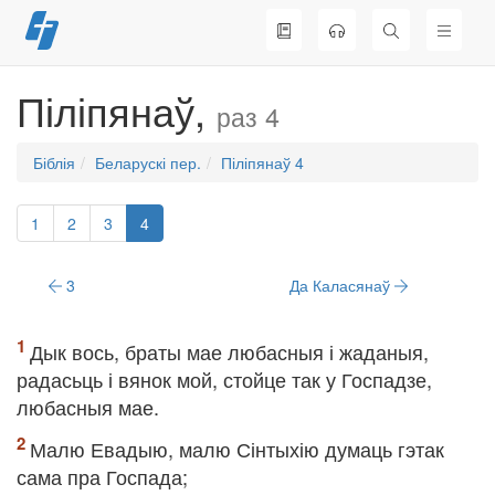
Перайсці
да
змесціва
Піліпянаў,
раз 4
Біблія
Беларускі пер.
Піліпянаў 4
1
2
3
4
3
Да Каласянаў
Дык вось, браты мае любасныя і жаданыя,
радасьць і вянок мой, стойце так у Госпадзе,
любасныя мае.
Малю Евадыю, малю Сінтыхію думаць гэтак
сама пра Госпада;