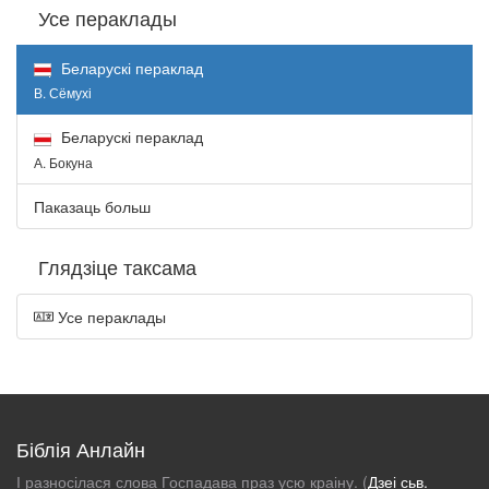
Усе пераклады
Беларускі пераклад
В. Сёмухі
Беларускі пераклад
А. Бокуна
Паказаць больш
Глядзіце таксама
Усе пераклады
Біблія Анлайн
І разносілася слова Госпадава праз усю краіну. (
Дзеі сьв.