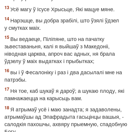
Усё магу ў Ісусе Хрысьце, Які мацуе мяне.
Нарэшце, вы добра зрабілі, што ўзялі ўдзел
у смутках маіх.
Вы ведаеце, Піліпяне, што на пачатку
зьвеставаньня, калі я выйшаў з Македоніі,
ніводная царква, апроч вас адных, ня брала
ўдзелу ў маіх выдатках і прыбытках;
вы і ў Фесалоніку і раз і два дасылалі мне на
патрэбы.
Ня тое, каб шукаў я дароў; а шукаю плоду, які
памнажаецца на карысьць вам.
Я атрымаў усё і маю занадта; я задаволены,
атрымаўшы ад Эпафрадыта гасьцінцы вашыя, -
салодкія пахошчы, ахвяру прыемную, спадобную
Богу.