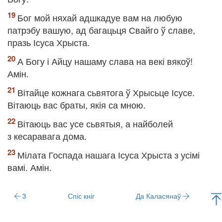
Бог мой няхай адшкадуе вам на любую
патрэбу вашую, ад багацьця Свайго ў славе,
празь Ісуса Хрыста.
А Богу і Айцу нашаму слава на векі вякоў!
Амін.
Вітайце кожнага сьвятога ў Хрысьце Ісусе.
Вітаюць вас браты, якія са мною.
Вітаюць вас усе сьвятыя, а найболей
з кесаравага дома.
Мілата Госпада нашага Ісуса Хрыста з усімі
вамі. Амін.
3
Спіс кніг
Да Каласянаў