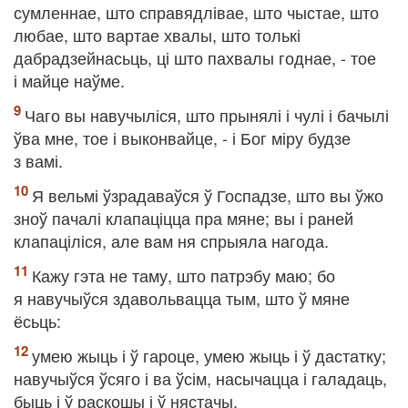
сумленнае, што справядлівае, што чыстае, што
любае, што вартае хвалы, што толькі
дабрадзейнасьць, ці што пахвалы годнае, - тое
і майце наўме.
Чаго вы навучыліся, што прынялі і чулі і бачылі
ўва мне, тое і выконвайце, - і Бог міру будзе
з вамі.
Я вельмі ўзрадаваўся ў Госпадзе, што вы ўжо
зноў пачалі клапаціцца пра мяне; вы і раней
клапаціліся, але вам ня спрыяла нагода.
Кажу гэта не таму, што патрэбу маю; бо
я навучыўся здавольвацца тым, што ў мяне
ёсьць:
умею жыць і ў гароце, умею жыць і ў дастатку;
навучыўся ўсяго і ва ўсім, насычацца і галадаць,
быць і ў раскошы і ў нястачы.