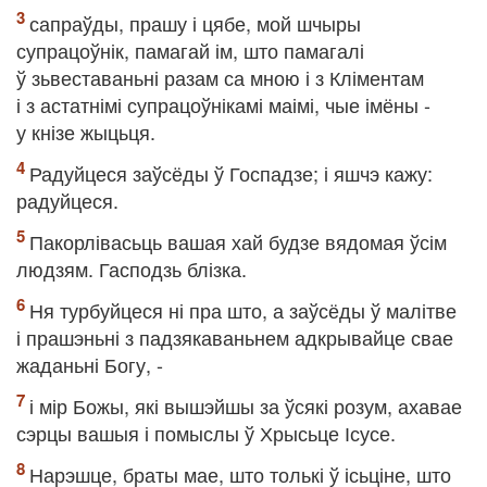
сапраўды, прашу і цябе, мой шчыры
супрацоўнік, памагай ім, што памагалі
ў зьвеставаньні разам са мною і з Кліментам
і з астатнімі супрацоўнікамі маімі, чые імёны -
у кнізе жыцьця.
Радуйцеся заўсёды ў Госпадзе; і яшчэ кажу:
радуйцеся.
Пакорлівасьць вашая хай будзе вядомая ўсім
людзям. Гасподзь блізка.
Ня турбуйцеся ні пра што, а заўсёды ў малітве
і прашэньні з падзякаваньнем адкрывайце свае
жаданьні Богу, -
і мір Божы, які вышэйшы за ўсякі розум, ахавае
сэрцы вашыя і помыслы ў Хрысьце Ісусе.
Нарэшце, браты мае, што толькі ў ісьціне, што