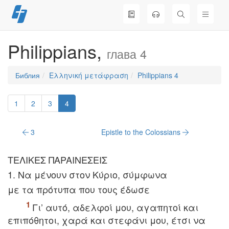
Перейти
к
содержимому
Philippians,
глава 4
Библия
Ελληνική μετάφραση
Philippians 4
1
2
3
4
3
Epistle to the Colossians
TEΛIKEΣ ΠAPAINEΣEIΣ
1. Nα μένουν στον Kύριο, σύμφωνα
με τα πρότυπα που τους έδωσε
Γι’ αυτό, αδελφοί μου, αγαπητοί και
επιπόθητοι, χαρά και στεφάνι μου, έτσι να