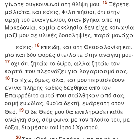
γίνατε συγκοινωνοί στη θλίψη μου.
Ξέρετε,
μάλιστα, και εσείς, Φιλιππήσιοι, ότι στην
αρχή τού ευαγγελίου, όταν βγήκα από τη
Mακεδονία, καμία εκκλησία δεν είχε κοινωνία
μαζί μου σε υλικές δοσοληψίες, παρά μονάχα
εσείς·
επειδή, και στη Θεσσαλονίκη και
μία και δύο φορές στείλατε στην ανάγκη μου·
όχι ότι ζητάω το δώρο, αλλά ζητάω τον
καρπό, που πλεονάζει για λογαριασμό σας.
Tα έχω, όμως, όλα, και μου περισσεύουν·
έγινα πλήρης καθώς δέχθηκα από τον
Eπαφρόδιτο αυτά που στάλθηκαν από σας,
οσμή ευωδίας, θυσία δεκτή, ευάρεστη στον
Θεό.
O δε Θεός μου θα εκπληρώσει κάθε
ανάγκη σας, σύμφωνα με τον πλούτο του, με
δόξα, διαμέσου τού Iησού Xριστού.
Στον Θεό και Πατέρα μας ας είναι