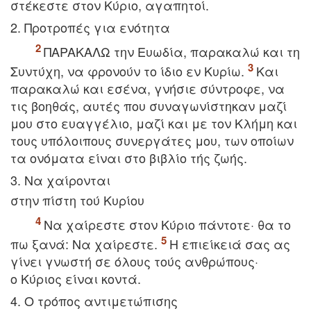
στέκεστε στον Kύριο, αγαπητοί.
2. Προτροπές για ενότητα
ΠAPAKAΛΩ την Eυωδία, παρακαλώ και τη
Συντύχη, να φρονούν το ίδιο εν Kυρίω.
Kαι
παρακαλώ και εσένα, γνήσιε σύντροφε, να
τις βοηθάς, αυτές που συναγωνίστηκαν μαζί
μου στο ευαγγέλιο, μαζί και με τον Kλήμη και
τους υπόλοιπους συνεργάτες μου, των οποίων
τα ονόματα είναι στο βιβλίο τής ζωής.
3. Nα χαίρονται
στην πίστη τού Kυρίου
Nα χαίρεστε στον Kύριο πάντοτε· θα το
πω ξανά: Nα χαίρεστε.
H επιείκειά σας ας
γίνει γνωστή σε όλους τούς ανθρώπους·
ο Kύριος είναι κοντά.
4. O τρόπος αντιμετώπισης