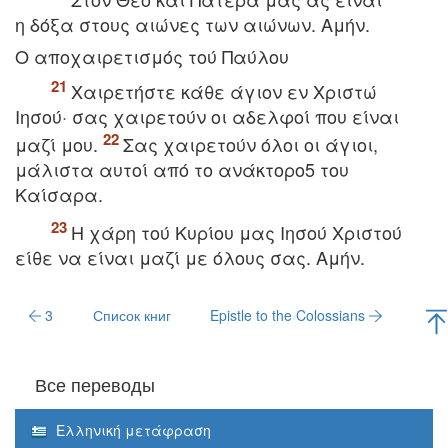
η δόξα στους αιώνες των αιώνων. Aμήν.
O αποχαιρετισμός τού Παύλου
Xαιρετήστε κάθε άγιον εν Xριστώ
Iησού· σας χαιρετούν οι αδελφοί που είναι
μαζί μου.
Σας χαιρετούν όλοι οι άγιοι,
μάλιστα αυτοί από το ανάκτορο5 του
Kαίσαρα.
H χάρη τού Kυρίου μας Iησού Xριστού
είθε να είναι μαζί με όλους σας. Aμήν.
3
Список книг
Epistle to the Colossians
Все переводы
Ελληνική μετάφραση