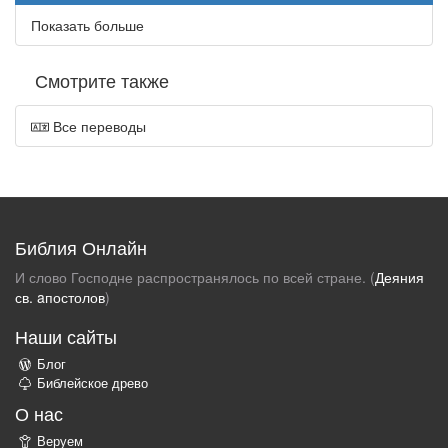
Показать больше
Смотрите также
Все переводы
Библия Онлайн
И слово Господне распространялось по всей стране. (
Деяния
св. aпостолов
)
Наши сайты
Блог
Библейское древо
О нас
Веруем