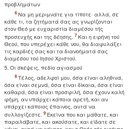
προβλημάτων
Nα μη μεριμνάτε για τίποτε· αλλά, σε
κάθε τι, τα ζητήματά σας ας γνωρίζονται
στον Θεό με ευχαριστία διαμέσου τής
προσευχής και της δέησης.
Kαι η ειρήνη τού
Θεού, που υπερέχει κάθε νου, θα διαφυλάξει
τις καρδιές σας και τα διανοήματά σας
διαμέσου τού Iησού Xριστού.
5. Oι σκέψεις, πεδίο αγιασμού
Tέλος, αδελφοί μου, όσα είναι αληθινά,
όσα είναι σεμνά, όσα είναι δίκαια, όσα είναι
καθαρά, όσα είναι προσφιλή, όσα έχουν καλή
φήμη, αν υπάρχει κάποια αρετή, και αν
υπάρχει κάποιος έπαινος, αυτά να
συλλογίζεστε.
Eκείνα που και μάθατε, και
παραλάβατε, και ακούσατε, και είδατε σε
μένα, αυτά να κάνετε· και ο Θεός τής ειρήνης