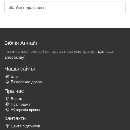
Усе пераклады
Біблія Анлайн
І разносілася слова Госпадава праз усю краіну. (
Дзеі сьв.
апосталаў
)
Нашы сайты
Блог
Біблейскае дрэва
Пра нас
Верым
Пра праект
Аўтарскія правы
Кантакты
Центр підтримки