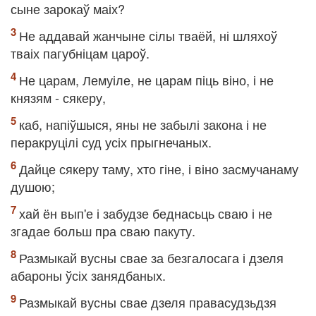
сыне зарокаў маіх?
Не аддавай жанчыне сілы тваёй, ні шляхоў
тваіх пагубніцам цароў.
Не царам, Лемуіле, не царам піць віно, і не
князям - сякеру,
каб, напіўшыся, яны не забылі закона і не
перакруцілі суд усіх прыгнечаных.
Дайце сякеру таму, хто гіне, і віно засмучанаму
душою;
хай ён вып'е і забудзе беднасьць сваю і не
згадае больш пра сваю пакуту.
Размыкай вусны свае за безгалосага і дзеля
абароны ўсіх занядбаных.
Размыкай вусны свае дзеля правасудзьдзя