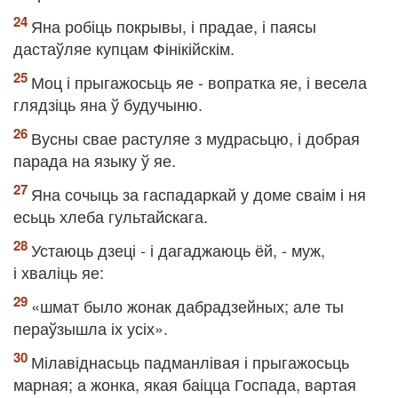
Яна робіць покрывы, і прадае, і паясы
дастаўляе купцам Фінікійскім.
Моц і прыгажосьць яе - вопратка яе, і весела
глядзіць яна ў будучыню.
Вусны свае растуляе з мудрасьцю, і добрая
парада на языку ў яе.
Яна сочыць за гаспадаркай у доме сваім і ня
есьць хлеба гультайскага.
Устаюць дзеці - і дагаджаюць ёй, - муж,
і хваліць яе:
«шмат было жонак дабрадзейных; але ты
пераўзышла іх усіх».
Мілавіднасьць падманлівая і прыгажосьць
марная; а жонка, якая баіцца Госпада, вартая