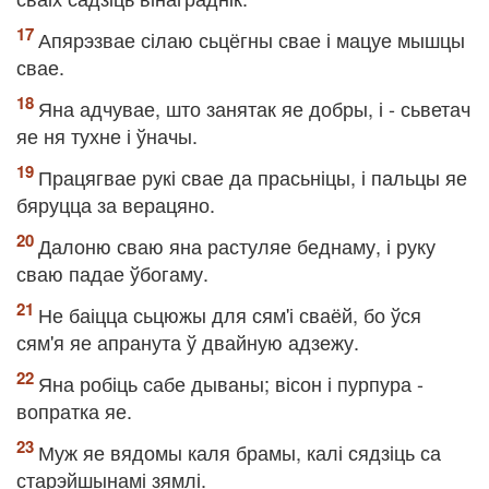
Апярэзвае сілаю сьцёгны свае і мацуе мышцы
свае.
Яна адчувае, што занятак яе добры, і - сьветач
яе ня тухне і ўначы.
Працягвае рукі свае да прасьніцы, і пальцы яе
бяруцца за верацяно.
Далоню сваю яна растуляе беднаму, і руку
сваю падае ўбогаму.
Не баіцца сьцюжы для сям'і сваёй, бо ўся
сям'я яе апранута ў двайную адзежу.
Яна робіць сабе дываны; вісон і пурпура -
вопратка яе.
Муж яе вядомы каля брамы, калі сядзіць са
старэйшынамі зямлі.