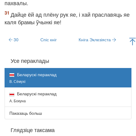
пахвалы.
Дайце ёй ад плёну рук яе, і хай праславяць яе
каля брамы ўчынкі яе!
30
Спіс кніг
Кніга Эклезіяста
Усе пераклады
Беларускі пераклад
В. Сёмухі
Беларускі пераклад
А. Бокуна
Паказаць больш
Глядзіце таксама