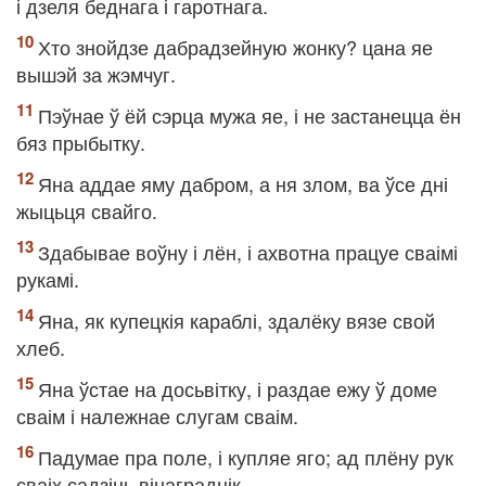
і дзеля беднага і гаротнага.
Хто знойдзе дабрадзейную жонку? цана яе
вышэй за жэмчуг.
Пэўнае ў ёй сэрца мужа яе, і не застанецца ён
бяз прыбытку.
Яна аддае яму дабром, а ня злом, ва ўсе дні
жыцьця свайго.
Здабывае воўну і лён, і ахвотна працуе сваімі
рукамі.
Яна, як купецкія караблі, здалёку вязе свой
хлеб.
Яна ўстае на досьвітку, і раздае ежу ў доме
сваім і належнае слугам сваім.
Падумае пра поле, і купляе яго; ад плёну рук
сваіх садзіць вінаграднік.