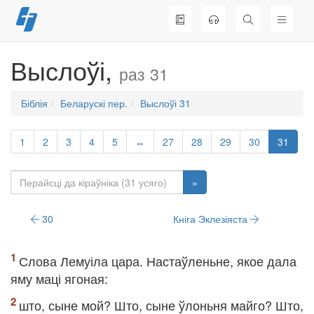
Перайсці
да
змесціва
Выслоўі,
раз 31
Біблія
Беларускі пер.
Выслоўі 31
1
2
3
4
5
↔
27
28
29
30
31
»
30
Кніга Эклезіяста
Слова Лемуіла цара. Настаўленьне, якое дала
яму маці ягоная:
што, сыне мой? Што, сыне ўлоньня майго? Што,