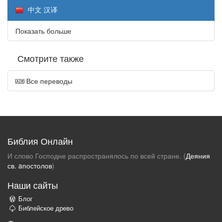
中文 汉译
Показать больше
Смотрите также
Все переводы
Библия Онлайн
И слово Господне распространялось по всей стране. (
Деяния
св. aпостолов
)
Наши сайты
Блог
Библейское древо