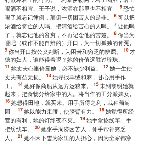
喝酒不相宜。王子说，浓酒在那里也不相宜。
恐怕
喝了就忘记律例，颠倒一切困苦人的是非。
可以把
浓酒给将亡的人喝。把清酒给苦心的人喝。
让他喝
了，就忘记他的贫穷，不再记念他的苦楚。
你当为
哑吧（或作不能自辨的）开口，为一切孤独的伸冤。
你当开口按公义判断，为困苦和穷乏的辨屈。
才
德的妇人，谁能得着呢？她的价值远胜过珍珠。
她丈夫心里倚靠她，必不缺少利益。
她一生使
丈夫有益无损。
她寻找羊绒和麻，甘心用手作
工。
她好像商船从远方运粮来。
未到黎明她就
起来，把食物分给家中的人。将当作的工分派婢女。
她想得田地，就买来。用手所得之利，栽种葡萄
园。
她以能力束腰，使膀臂有力。
她觉得所经
营的有利，她的灯终夜不灭。
她手拿捻线竿。手
把纺线车。
她张手周济困苦人，伸手帮补穷乏
人。
她不因下雪为家里的人担心，因为全家都穿