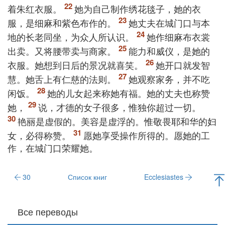
着朱红衣服。
她为自己制作绣花毯子，她的衣
服，是细麻和紫色布作的。
她丈夫在城门口与本
地的长老同坐，为众人所认识。
她作细麻布衣裳
出卖。又将腰带卖与商家。
能力和威仪，是她的
衣服。她想到日后的景况就喜笑。
她开口就发智
慧。她舌上有仁慈的法则。
她观察家务，并不吃
闲饭。
她的儿女起来称她有福。她的丈夫也称赞
她，
说，才德的女子很多，惟独你超过一切。
艳丽是虚假的。美容是虚浮的。惟敬畏耶和华的妇
女，必得称赞。
愿她享受操作所得的。愿她的工
作，在城门口荣耀她。
30
Список книг
Ecclesiastes
Все переводы