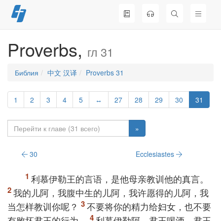
Перейти
к
содержимому
Proverbs,
гл 31
Библия
中文 汉译
Proverbs 31
1
2
3
4
5
↔
27
28
29
30
31
»
30
Ecclesiastes
利慕伊勒王的言语，是他母亲教训他的真言。
我的儿阿，我腹中生的儿阿，我许愿得的儿阿，我
当怎样教训你呢？
不要将你的精力给妇女，也不要
有败坏君王的行为。
利慕伊勒阿，君王喝酒，君王